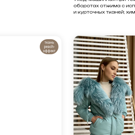
оборотах отжима с ис
и курточных тканей; хи
ткань
peach-
эффект