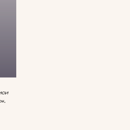
2
иси
к,