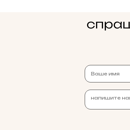
спраш