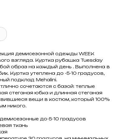
✔
екция демисезонной одежды WEEK
вого взгляда. Куртка рубашка Tuesday
бой образ на каждый день . Выполнена в
к. Куртка утеплена до -5-10 градусов,
ый подклад Mehalini.
тлично сочетаются с базой: теплые
кая стеганая юбка и длинная стеганая
авившиеся вещи в костюм, который 100%
м никого.
демисезонные до-5-10 градусов
евая ткань
кая
мпературе 30 градусов, на минимальных