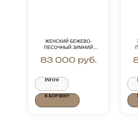
ЖЕНСКИЙ БЕЖЕВО-
ПЕСОЧНЫЙ ЗИМНИЙ
КОСТЮМ BELLEZA С
КУ
руб.
83 000
МЕХОВОЙ ОТДЕЛКОЙ ИЗ
ЕНОТА
INFO✫
В КОРЗИНУ