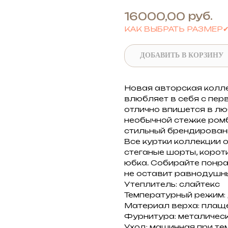
руб.
16000,00
КАК ВЫБРАТЬ РАЗМЕР
ДОБАВИТЬ В КОРЗИНУ
Новая авторская колл
влюбляет в себя с пер
отлично впишется в лю
необычной стежке ромби
стильный брендированн
Все куртки коллекции о
стеганые шорты, корот
юбка. Собирайте понр
не оставит равнодушны
Утеплитель: слайтекс
Температурный режим: 
Материал верха: плащ
Фурнитура: металичес
Уход: машинная при те