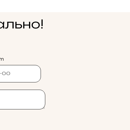
ально!
am