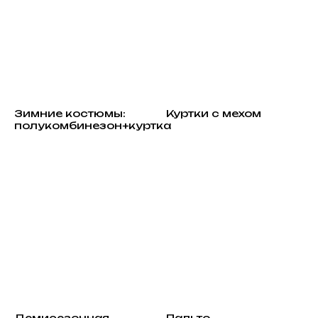
Зимние костюмы:
Куртки с мехом
полукомбинезон+куртка
Демисезонная
Пальто