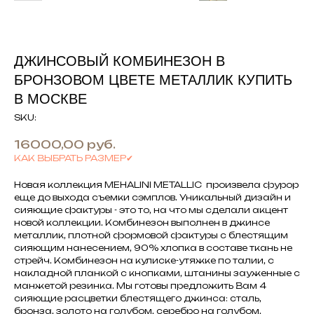
ДЖИНСОВЫЙ КОМБИНЕЗОН В
БРОНЗОВОМ ЦВЕТЕ МЕТАЛЛИК КУПИТЬ
В МОСКВЕ
SKU:
16000,00
руб.
КАК ВЫБРАТЬ РАЗМЕР✔
Новая коллекция MEHALINI METALLIC произвела фурор
еще до выхода съемки сэмплов. Уникальный дизайн и
сияющие фактуры - это то, на что мы сделали акцент
новой коллекции. Комбинезон выполнен в джинсе
металлик, плотной формовой фактуры с блестящим
сияющим нанесением, 90% хлопка в составе ткань не
стрейч. Комбинезон на кулиске-утяжке по талии, с
накладной планкой с кнопками, штанины зауженные с
манжетой резинка. Мы готовы предложить Вам 4
сияющие расцветки блестящего джинса: сталь,
бронза, золото на голубом, серебро на голубом.