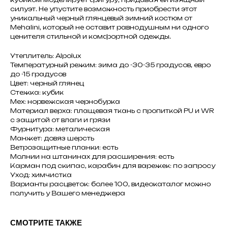
силуэт. Не упустите возможность приобрести этот
уникальный черный глянцевый зимний костюм от
Mehalini, который не оставит равнодушным ни одного
ценителя стильной и комфортной одежды.
Утеплитель: Alpolux
Температурный режим: зима до -30-35 градусов, евро
до -15 градусов
Цвет: черный глянец
Стежка: кубик
Мех: норвежская чернобурка
Материал верха: плащевая ткань с пропиткой PU и WR
с защитой от влаги и грязи
Фурнитура: металическая
Манжет: довяз шерсть
Ветрозащитные планки: есть
Молнии на штанинах для расширения: есть
Карман под скипас, карабин для варежек: по запросу
Уход: химчистка
Варианты расцветок: более 100, видеокаталог можно
получить у Вашего менеджера
СМОТРИТЕ ТАКЖЕ