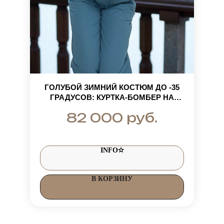
ГОЛУБОЙ ЗИМНИЙ КОСТЮМ ДО -35
ГРАДУСОВ: КУРТКА-БОМБЕР НА
РЕЗИНКЕ С НАТУРАЛЬНЫМ МЕХОМ И
руб.
82 000
СТЕГАНЫЕ ШТАНЫ
INFO✫
В КОРЗИНУ