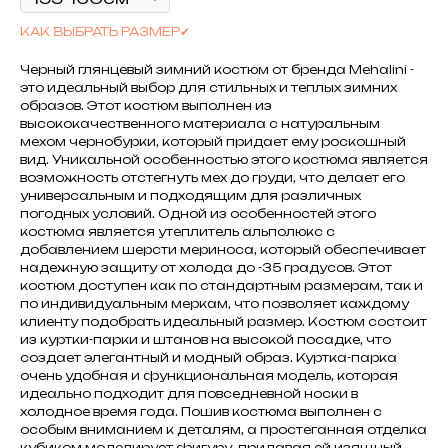
КАК ВЫБРАТЬ РАЗМЕР✔
Черный глянцевый зимний костюм от бренда Mehalini -
это идеальный выбор для стильных и теплых зимних
образов. Этот костюм выполнен из
высококачественного материала с натуральным
мехом чернобурки, который придает ему роскошный
вид. Уникальной особенностью этого костюма является
возможность отстегнуть мех до груди, что делает его
универсальным и подходящим для различных
погодных условий. Одной из особенностей этого
костюма является утеплитель альполюкс с
добавлением шерсти мериноса, который обеспечивает
надежную защиту от холода до -35 градусов. Этот
костюм доступен как по стандартным размерам, так и
по индивидуальным меркам, что позволяет каждому
клиенту подобрать идеальный размер. Костюм состоит
из куртки-парки и штанов на высокой посадке, что
создает элегантный и модный образ. Куртка-парка
очень удобная и функциональная модель, которая
идеально подходит для повседневной носки в
холодное время года. Пошив костюма выполнен с
особым вниманием к деталям, а простеганная отделка
кубиком моделирует фигуру, придавая ей изящный