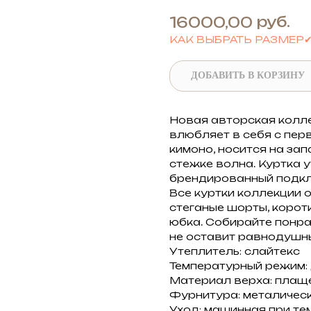
руб.
16000,00
КАК ВЫБРАТЬ РАЗМЕР
ДОБАВИТЬ В КОРЗИНУ
Новая авторская колл
влюбляет в себя с перв
кимоно, носится на зап
стежке волна. Куртка у
брендированный подкла
Все куртки коллекции о
стеганые шорты, корот
юбка. Собирайте понр
не оставит равнодушны
Утеплитель: слайтекс
Температурный режим: 
Материал верха: плащ
Фурнитура: металичес
Уход: машинная при те