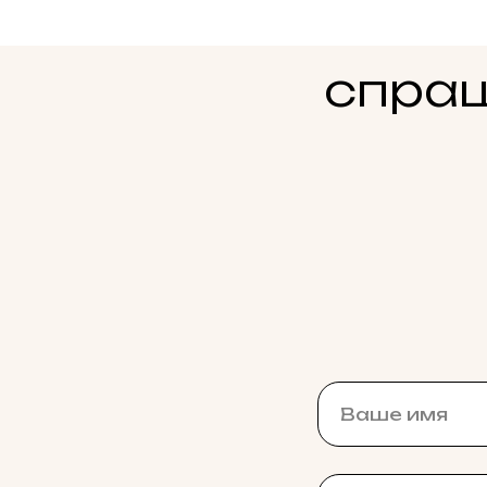
спраш