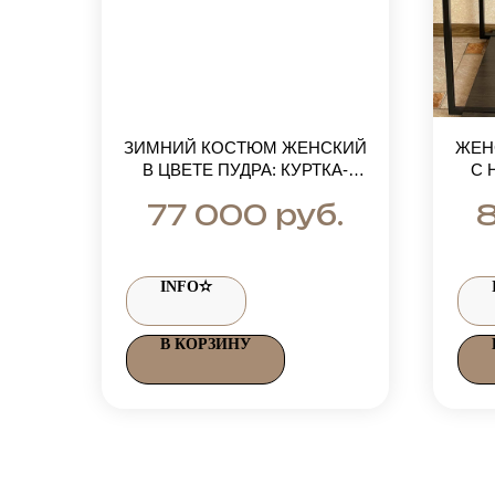
ЗИМНИЙ КОСТЮМ ЖЕНСКИЙ
ЖЕН
В ЦВЕТЕ ПУДРА: КУРТКА-
С 
ПАРКА С МЕХОМ ДО ГРУДИ И
руб.
77 000
БРЮКИ
INFO✫
В КОРЗИНУ