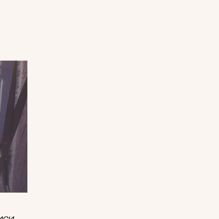
2
иси