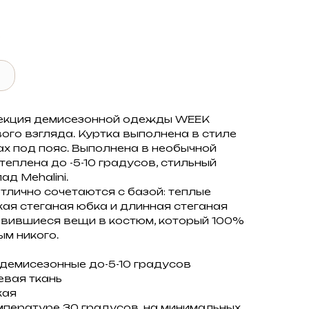
✔
екция демисезонной одежды WEEK
ого взгляда. Куртка выполнена в стиле
ах под пояс. Выполнена в необычной
теплена до -5-10 градусов, стильный
д Mehalini.
тлично сочетаются с базой: теплые
кая стеганая юбка и длинная стеганая
авившиеся вещи в костюм, который 100%
м никого.
демисезонные до-5-10 градусов
евая ткань
кая
мпературе 30 градусов, на минимальных