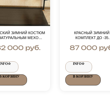
СКИЙ ЗИМНИЙ КОСТЮМ
КРАСНЫЙ ЗИМНИЙ
НАТУРАЛЬНЫМ МЕХОМ
КОМПЛЕКТ ДО -35
ЧЕРНОБУРКИ
ГРАДУСОВ:ПОЛУКОМБ
руб.
ру
82 000
87 000
ОН И КУРТКА БОМБЕР
НАТУРАЛЬНЫМ МЕХ
ПЕСЦА ПОД СОБОЛ
INFO✫
INFO✫
В КОРЗИНУ
В КОРЗИНУ