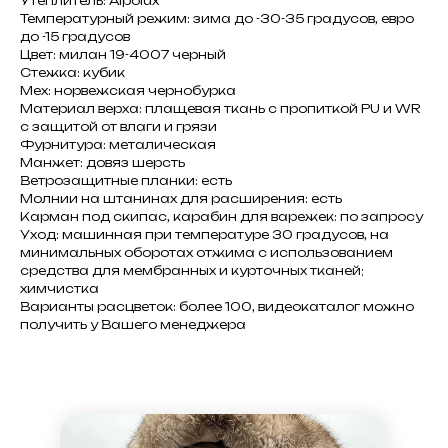
Утеплитель: Alpolux
Температурный режим: зима до -30-35 градусов, евро
до -15 градусов
Цвет: милан 19-4007 черный
Стежка: кубик
Мех: норвежская чернобурка
Материал верха: плащевая ткань с пропиткой PU и WR
с защитой от влаги и грязи
Фурнитура: металическая
Манжет: довяз шерсть
Ветрозащитные планки: есть
Молнии на штанинах для расширения: есть
Карман под скипас, карабин для варежек: по запросу
Уход: машинная при температуре 30 градусов, на
минимальных оборотах отжима с использованием
средства для мембранных и курточных тканей;
химчистка
Варианты расцветок: более 100, видеокаталог можно
получить у Вашего менеджера