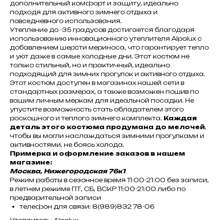
дополнительный комфорт и защиту, идеально
подходя для активного зимнего отдыха и
повседневного использования.
Утепление до -35 градусов достигается благодаря
использованию инновационного утеплителя Alpolux с
добавлением шерсти мериноса, что гарантирует тепло
и уют даже в самые холодные дни. Этот костюм не
только стильный, но и практичный, идеально
подходящий для зимних прогулок и активного отдыха.
Этот костюм доступен в магазинах нашей сети в
стандартных размерах, а также возможен пошив по
вашим личным меркам для идеальной посадки. Не
упустите возможность стать обладателем этого
роскошного и теплого зимнего комплекта.
Каждая
деталь этого костюма продумана до мелочей
,
чтобы вы могли наслаждаться зимними прогулками и
активностями, не боясь холода.
Примерка и оформление заказов в нашем
магазине:
Москва, Нижегородская 76к1
Режим работы в сезонное время 11:00-21:00 без записи,
в летнем режиме ПТ, СБ, ВСКР 11:00-21:00 либо по
предварительной записи
телефон для связи: 8(989)832 78-06