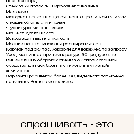
Цвет: леопард
Стежка: А1 полоски, широкая елочка вниз
Мех: лама
Материал верха: плащевая ткань с пропиткой PU и WR
с защитой от влаги и грязи
Фурнитура: металическая
Манжет: довяз шерсть
Ветрозащитные планки: есть
Молнии на штанинах для расширения: есть
Карман под скипас, карабин для варежек: по запросу
Уход: машинная при температуре 30 градусов, на
минимальных оборотах отжима с использованием
средства для мембранных и курточных тканей;
химчистка
Варианты расцветок: более 100, видеокаталог можно
получить у Вашего менеджера
спрашивать - это