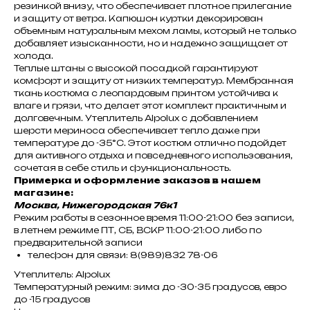
резинкой внизу, что обеспечивает плотное прилегание
и защиту от ветра. Капюшон куртки декорирован
объемным натуральным мехом ламы, который не только
добавляет изысканности, но и надежно защищает от
холода.
Теплые штаны с высокой посадкой гарантируют
комфорт и защиту от низких температур. Мембранная
ткань костюма с леопардовым принтом устойчива к
влаге и грязи, что делает этот комплект практичным и
долговечным. Утеплитель Alpolux с добавлением
шерсти мериноса обеспечивает тепло даже при
температуре до -35°C. Этот костюм отлично подойдет
для активного отдыха и повседневного использования,
сочетая в себе стиль и функциональность.
Примерка и оформление заказов в нашем
магазине:
Москва, Нижегородская 76к1
Режим работы в сезонное время 11:00-21:00 без записи,
в летнем режиме ПТ, СБ, ВСКР 11:00-21:00 либо по
предварительной записи
телефон для связи: 8(989)832 78-06
Утеплитель: Alpolux
Температурный режим: зима до -30-35 градусов, евро
до -15 градусов