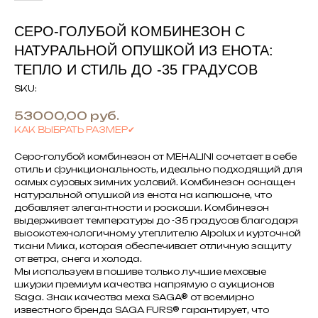
СЕРО-ГОЛУБОЙ КОМБИНЕЗОН С
НАТУРАЛЬНОЙ ОПУШКОЙ ИЗ ЕНОТА:
ТЕПЛО И СТИЛЬ ДО -35 ГРАДУСОВ
SKU:
53000,00
руб.
КАК ВЫБРАТЬ РАЗМЕР✔
Серо-голубой комбинезон от MEHALINI сочетает в себе
стиль и функциональность, идеально подходящий для
самых суровых зимних условий. Комбинезон оснащен
натуральной опушкой из енота на капюшоне, что
добавляет элегантности и роскоши. Комбинезон
выдерживает температуры до -35 градусов благодаря
высокотехнологичному утеплителю Alpolux и курточной
ткани Мика, которая обеспечивает отличную защиту
от ветра, снега и холода.
Мы используем в пошиве только лучшие меховые
шкурки премиум качества напрямую с аукционов
Saga. Знак качества меха SAGA® от всемирно
известного бренда SAGA FURS® гарантирует, что