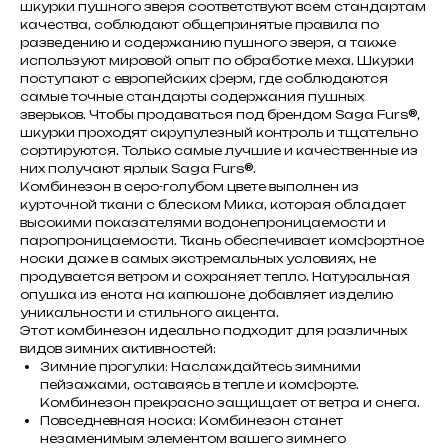
шкурки пушного зверя соответствуют всем стандартам
качества, соблюдают общепринятые правила по
разведению и содержанию пушного зверя, а также
используют мировой опыт по обработке меха. Шкурки
поступают с европейских ферм, где соблюдаются
самые точные стандарты содержания пушных
зверьков. Чтобы продаваться под брендом Saga Furs®,
шкурки проходят скрупулезный контроль и тщательно
сортируются. Только самые лучшие и качественные из
них получают ярлык Saga Furs®.
Комбинезон в серо-голубом цвете выполнен из
курточной ткани с блеском Мика, которая обладает
высокими показателями водонепроницаемости и
паропроницаемости. Ткань обеспечивает комфортное
носки даже в самых экстремальных условиях, не
продувается ветром и сохраняет тепло. Натуральная
опушка из енота на капюшоне добавляет изделию
уникальности и стильного акцента.
Этот комбинезон идеально подходит для различных
видов зимних активностей:
Зимние прогулки: Наслаждайтесь зимними
пейзажами, оставаясь в тепле и комфорте.
Комбинезон прекрасно защищает от ветра и снега.
Повседневная носка: Комбинезон станет
незаменимым элементом вашего зимнего