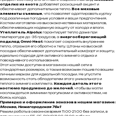
отделка из енота
добавляет роскошный акцент и
обеспечивает дополнительное тепло.
Все меховые
элементы съемные
, что позволяет адаптировать куртку
под различные погодные условия и ваши предпочтения.
Костюм изготовлен из высококачественных материалов,
обеспечивающих надежную защиту от холода и влаги.
Утеплитель Alpolux
гарантирует тепло даже при
температуре до -35 градусов, а
энергосберегающий
подклад Omni-Heat
помогает сохранять внутреннее
тепло, отражая его обратно к телу. Штаны на высокой
посадке обеспечивают дополнительный комфорт и защиту,
идеально подходя для активного зимнего отдыха и
повседневного использования.
Этот костюм доступен в магазинах нашей сети в
стандартных размерах, а также возможен пошив по вашим
личным меркам для идеальной посадки. Не упустите
возможность стать обладателем этого уникального и
теплого зимнего комплекта.
Каждая деталь этого
костюма продумана до мелочей
, чтобы вы могли
наслаждаться зимними прогулками и активностями, не
боясь холода.
Примерка и оформление заказов в нашем магазине:
Москва, Нижегородская 76к1
Режим работы в сезонное время 11:00-21:00 без записи, в