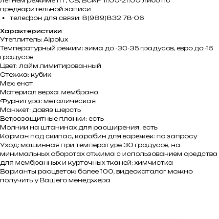
летнем режиме ПТ, СБ, ВСКР 11:00-21:00 либо по
предварительной записи
телефон для связи: 8(989)832 78-06
Характеристики
Утеплитель: Alpolux
Температурный режим: зима до -30-35 градусов, евро до -15
градусов
Цвет: лайм лимитированный
Стежка: кубик
Мех: енот
Материал верха: мембрана
Фурнитура: металическая
Манжет: довяз шерсть
Ветрозащитные планки: есть
Молнии на штанинах для расширения: есть
Карман под скипас, карабин для варежек: по запросу
Уход: машинная при температуре 30 градусов, на
минимальных оборотах отжима с использованием средства
для мембранных и курточных тканей; химчистка
Варианты расцветок: более 100, видеокаталог можно
получить у Вашего менеджера