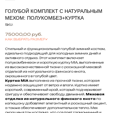
ГОЛУБОЙ КОМПЛЕКТ С НАТУРАЛЬНЫМ
МЕХОМ: ПОЛУКОМБЕЗ+КУРТКА
SKU:
75000,00
руб.
КАК ВЫБРАТЬ РАЗМЕР✔
Стильный и функциональный голубой зимний костюм,
идеально подходящий для холодных зимних дней и
активного отдыха. Этот комплект включает
полукомбинезон и короткую куртку MIA, выполненные
из высококачественной ткани с роскошной меховой
отделкой из натурального финского енота,
окрашенного в голубой цвет.
Куртка MIA
выполнена из прочной ткани, которая
надежно защищает от ветра и влаги. Куртка имеет
короткий, современный крой, который подчеркивает
фигуру и обеспечивает свободу движений.
Меховая
отделка из натурального финского енота
по
капюшону добавляет элегантный и роскошный акцент,
а также обеспечивает дополнительное тепло. Мех
окрашен в тон костюма, что создает гармоничный и