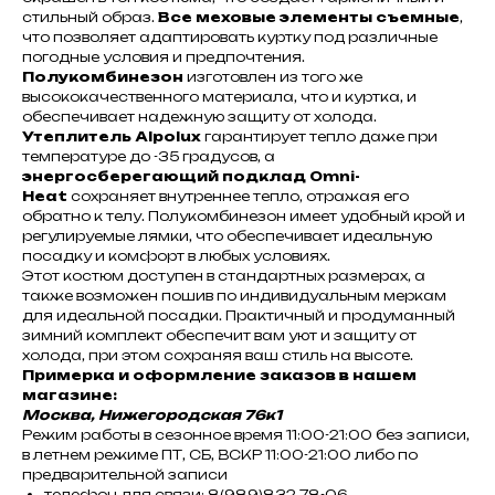
стильный образ.
Все меховые элементы съемные
,
что позволяет адаптировать куртку под различные
погодные условия и предпочтения.
Полукомбинезон
изготовлен из того же
высококачественного материала, что и куртка, и
обеспечивает надежную защиту от холода.
Утеплитель Alpolux
гарантирует тепло даже при
температуре до -35 градусов, а
энергосберегающий подклад Omni-
Heat
сохраняет внутреннее тепло, отражая его
обратно к телу. Полукомбинезон имеет удобный крой и
регулируемые лямки, что обеспечивает идеальную
посадку и комфорт в любых условиях.
Этот костюм доступен в стандартных размерах, а
также возможен пошив по индивидуальным меркам
для идеальной посадки. Практичный и продуманный
зимний комплект обеспечит вам уют и защиту от
холода, при этом сохраняя ваш стиль на высоте.
Примерка и оформление заказов в нашем
магазине:
Москва, Нижегородская 76к1
Режим работы в сезонное время 11:00-21:00 без записи,
в летнем режиме ПТ, СБ, ВСКР 11:00-21:00 либо по
предварительной записи
телефон для связи: 8(989)832 78-06