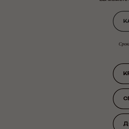
К
Срок
К
С
Д