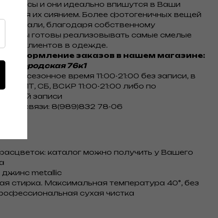
не джинсы и они идеально впишутся в Ваши
аполняя их сиянием. Более фотогеничных вещей
 отшивали, благодаря собственному
тву мы готовы реализовывать самые смелые
аших клиентов в одежде.
 и оформление заказов в нашем магазине:
Нижегородская 76к1
ты в сезонное время 11:00-21:00 без записи, в
име ПТ, СБ, ВСКР 11:00-21:00 либо по
ельной записи
 для связи: 8(989)832 78-06
расцветок: каталог можно получить у Вашего
а
джинс metallic
ная стирка. Максимальная температура 40°, без
рофессиональная сухая чистка