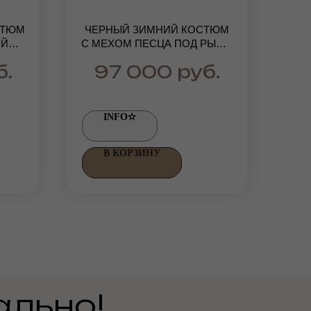
СТЮМ
ЧЕРНЫЙ ЗИМНИЙ КОСТЮМ
ОЙ
С МЕХОМ ПЕСЦА ПОД РЫСЬ:
ОГО
УДЛИНЕННАЯ КУРТКА-ПАРКА
б.
руб.
97 000
И ТЕПЛЫЕ ШТАНЫ
INFO✫
В КОРЗИНУ
ально!