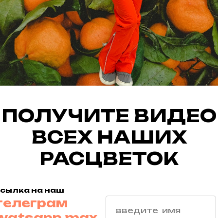
SKU:
10900,
КАК ВЫБР
КУПИТЬ
Новая кол
ПОЛУЧИТЕ ВИДЕО
еще до вы
сияющие ф
ВСЕХ НАШИХ
новой кол
плотной 
нанесение
РАСЦВЕТОК
на средней
сборкой, 
готовы пр
сылка на наш
джинса: ст
телеграм
голубом. 
штанинами
watsapp
max