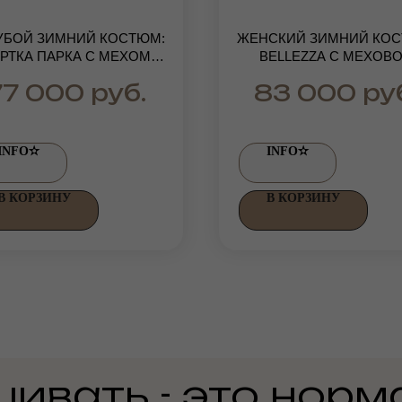
УБОЙ ЗИМНИЙ КОСТЮМ:
ЖЕНСКИЙ ЗИМНИЙ КО
РТКА ПАРКА С МЕХОМ
BELLEZZA С МЕХОВ
ФИНСКОГО ЕНОТА И
ОТДЕЛКОЙ ИЗ ФИНСК
руб.
ру
77 000
83 000
ТЕПЛЫЕ ШТАНЫ
ЕНОТА
INFO✫
INFO✫
В КОРЗИНУ
В КОРЗИНУ
ивать - это норм