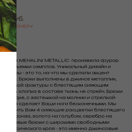
руб.
00
АТЬ РАЗМЕР✔
лекция MEHALINI METALLIC произвела фурор
хода съемки сэмплов. Уникальный дизайн и
актуры - это то, на что мы сделали акцент
лекции. Брюки выполнены в джинсе металлик,
формовой фактуры с блестящим сияющим
м, 90% хлопка в составе ткань не стрейч. Брюки
 посадке, с застежкой на молнии и стрелкой-
которая сделает Ваши ноги бесконечными. Мы
едложить Вам 4 сияющие расцветки блестящего
аль, бронза, золото на голубом, серебро на
Джинсовые брюки с широкими свободными
, классического кроя - это именно джинсовые