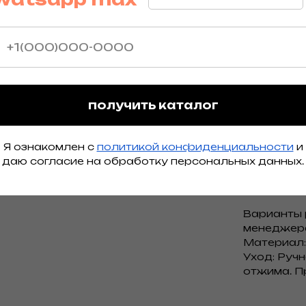
брюки, а 
образы, н
мы еще не
производс
желания н
Примерка
Москва, 
получить каталог
Режим рабо
летнем реж
предварит
Я ознакомлен с
политикой конфиденциальности
и
телефон
даю согласие на обработку персональных данных.
Варианты 
менеджер
Материал: 
Уход: Руч
отжима. П