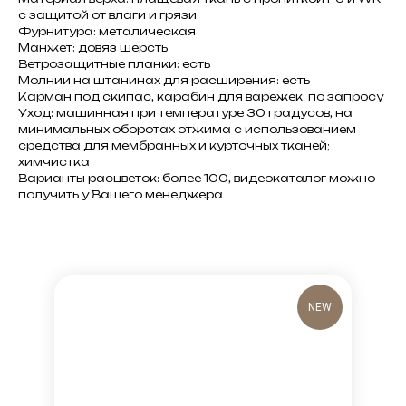
с защитой от влаги и грязи
Фурнитура: металическая
Манжет: довяз шерсть
Ветрозащитные планки: есть
Молнии на штанинах для расширения: есть
Карман под скипас, карабин для варежек: по запросу
Уход: машинная при температуре 30 градусов, на
минимальных оборотах отжима с использованием
средства для мембранных и курточных тканей;
химчистка
Варианты расцветок: более 100, видеокаталог можно
получить у Вашего менеджера
NEW