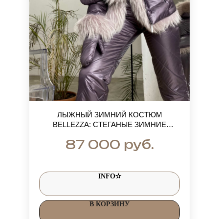
ЛЫЖНЫЙ ЗИМНИЙ КОСТЮМ
BELLEZZA: СТЕГАНЫЕ ЗИМНИЕ
ШТАНЫ И КУРТКА С МЕХОМ ЕНОТА
руб.
87 000
АЛЬБИНОСА
INFO✫
В КОРЗИНУ