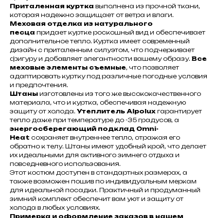
Приталенная куртка
выполнена из прочной ткани,
которая надежно защищает от ветра и влаги.
Меховая отделка из натурального
песца
придает куртке роскошный вид и обеспечивает
дополнительное тепло. Куртка имеет современный
дизайн с приталенным силуэтом, что подчеркивает
фигуру и добавляет элегантности вашему образу.
Все
меховые элементы съемные
, что позволяет
адаптировать куртку под различные погодные условия
и предпочтения.
Штаны
изготовлены из того же высококачественного
материала, что и куртка, обеспечивая надежную
защиту от холода.
Утеплитель Alpolux
гарантирует
тепло даже при температуре до -35 градусов, а
энергосберегающий подклад Omni-
Heat
сохраняет внутреннее тепло, отражая его
обратно к телу. Штаны имеют удобный крой, что делает
их идеальными для активного зимнего отдыха и
повседневного использования.
Этот костюм доступен в стандартных размерах, а
также возможен пошив по индивидуальным меркам
для идеальной посадки. Практичный и продуманный
зимний комплект обеспечит вам уют и защиту от
холода в любых условиях.
Примерка и оформление заказов в нашем