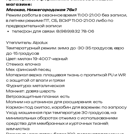
магазине:
Москва, Нижегородская 76к1
Режим работы в сезонное время 11:00-21:00 без записи,
в летнем режиме ПТ, СБ, ВСКР 11:00-21:00 либо по
предварительной записи
телефон для связи: 8(989)832 78-06
Утеплитель: Alpolux
Температурный режим: зима до -30-35 градусов, евро
до -15 градусов
Цвет: милан 19-4007 черный
Стежка: елочка
Мех: финский песец
Материал верха: плащевая ткань с пропиткой PU и WR
с защитой от влаги и грязи
Фурнитура: металическая
Манжет: довяз шерсть
Ветрозащитные планки: есть
Молнии на штанинах для расширения: есть
Карман под скипас, карабин для варежек: по запросу
Уход: машинная при температуре 30 градусов, на
минимальных оборотах отжима с использованием
средства для мембранных и курточных тканей;
химчистка