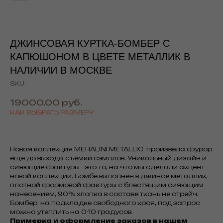
ДЖИНСОВАЯ КУРТКА-БОМБЕР С
КАПЮШОНОМ В ЦВЕТЕ МЕТАЛЛИК В
НАЛИЧИИ В МОСКВЕ
SKU:
19000,00
руб.
КАК ВЫБРАТЬ РАЗМЕР✔
Новая коллекция MEHALINI METALLIC произвела фурор
еще до выхода съемки сэмплов. Уникальный дизайн и
сияющие фактуры - это то, на что мы сделали акцент
новой коллекции. Бомбе выполнен в джинсе металлик,
плотной формовой фактуры с блестящим сияющим
нанесением, 90% хлопка в составе ткань не стрейч.
Бомбер на подкладке свободного кроя, под запрос
можно утеплить на 0-10 градусов.
Примерка и оформление заказов в нашем