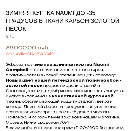
ЗИМНЯЯ КУРТКА NAUMI ДО -35
ГРАДУСОВ В ТКАНИ КАРБОН ЗОЛОТОЙ
ПЕСОК
SKU:
39000,00
руб.
КАК ВЫБРАТЬ РАЗМЕР✔
Эффектная
зимняя длинная куртка Naomi
Campbell
— это сочетание элегантного кроя,
практичности и высокой степени защиты от холода.
Новый цвет нашей легендарной ткани карбон -
золотой песок
придаёт модели строгий и
благородный вид, подчёркивая изысканность силуэта.
Куртка выполнена из
качественной курточной
ткани
, обеспечивающей защиту от влаги, ветра и
холода. Длинный фасон и продуманное утепление
позволяют комфортно носить её даже в морозы.
Примерка и оформление заказов в нашем магазине:
Москва, Нижегородская 76к1
Режим работы в сезонное время 11:00-21:00 без записи,