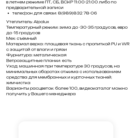
в летнем режиме ПТ, СБ, ВСКР 11:00-21:00 либо по
предварительной записи
телефон для связи: 8(989)832 78-06
Утеплитель: Alpolux
Температурный режим: зима до -30-35 градусов, евро
до -15 градусов
Мех: съёмный
Материал верха: плащевая ткань с пропиткой PU и WR
с защитой от влаги и грязи
Фурнитура: металическая
Ветрозащитные планки: есть
Уход: машинная при температуре 30 градусов, на
минимальных оборотах отжима с использованием
средства для мембранных и курточных тканей;
химчистка
Варианты расцветок: более 100, видеокаталог можно
получить у Вашего менеджера