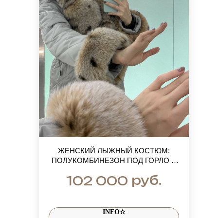
ЖЕНСКИЙ ЛЫЖНЫЙ КОСТЮМ:
ПОЛУКОМБИНЕЗОН ПОД ГОРЛО И
КУРТКА ПАРКА С МЕХОМ ПЕСЦА
руб.
102 000
ПОД РЫСЬ
INFO✫