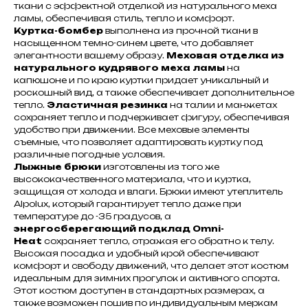
ткани с эффектной отделкой из натурального меха
ламы, обеспечивая стиль, тепло и комфорт.
Куртка-бомбер
выполнена из прочной ткани в
насыщенном темно-синем цвете, что добавляет
элегантности вашему образу.
Меховая отделка из
натурального кудрявого меха ламы
на
капюшоне и по краю куртки придает уникальный и
роскошный вид, а также обеспечивает дополнительное
тепло.
Эластичная резинка
на талии и манжетах
сохраняет тепло и подчеркивает фигуру, обеспечивая
удобство при движении. Все меховые элементы
съемные, что позволяет адаптировать куртку под
различные погодные условия.
Лыжные брюки
изготовлены из того же
высококачественного материала, что и куртка,
защищая от холода и влаги. Брюки имеют утеплитель
Alpolux, который гарантирует тепло даже при
температуре до -35 градусов, а
энергосберегающий подклад Omni-
Heat
сохраняет тепло, отражая его обратно к телу.
Высокая посадка и удобный крой обеспечивают
комфорт и свободу движений, что делает этот костюм
идеальным для зимних прогулок и активного спорта.
Этот костюм доступен в стандартных размерах, а
также возможен пошив по индивидуальным меркам