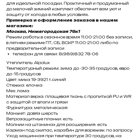
для идеальной посадки. Практичный и продуманный
до мелочей зимний комплект обеспечит вам уют и
защиту от холода в любых условиях.
Примерка и оформление заказов в нашем
магазине:
Москва, Нижегородская 76к1
Режим работы в сезонное время 11:00-21:00 без записи,
в летнем режиме ПТ, СБ, ВСКР 11:00-21:00 либо по
предварительной записи
телефон для связи: 8(989)832 78-06
Утеплитель: Alpolux
Температурный режим: зима до -30-35 градусов, евро
до -15 градусов
Цвет: мика 19-3921 т.синий
Стежка: елочка
Мех: лама
Материал верха: плащевая ткань с пропиткой PU и WR
с защитой от влаги и грязи
Фурнитура: металическая
Манжет: довяз шерсть
Ветрозащитные планки: есть
Молнии на штанинах для расширения: есть
Карман под скипас, карабин для варежек: по запросу
Уход: машинная при температуре 30 градусов, на