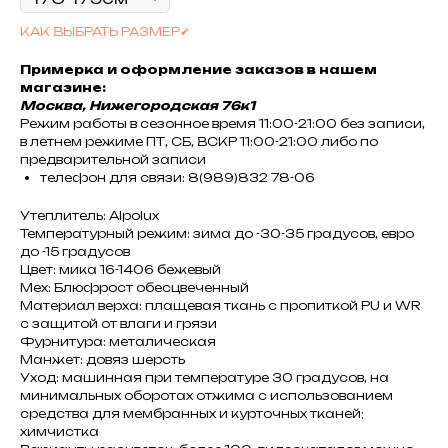
КАК ВЫБРАТЬ РАЗМЕР✔
Примерка и оформление заказов в нашем
магазине:
Москва, Нижегородская 76к1
Режим работы в сезонное время 11:00-21:00 без записи,
в летнем режиме ПТ, СБ, ВСКР 11:00-21:00 либо по
предварительной записи
телефон для связи: 8(989)832 78-06
Утеплитель: Alpolux
Температурный режим: зима до -30-35 градусов, евро
до -15 градусов
Цвет: мика 16-1406 бежевый
Мех: Блюфрост обесцвеченный
Материал верха: плащевая ткань с пропиткой PU и WR
с защитой от влаги и грязи
Фурнитура: металическая
Манжет: довяз шерсть
Уход: машинная при температуре 30 градусов, на
минимальных оборотах отжима с использованием
средства для мембранных и курточных тканей;
химчистка