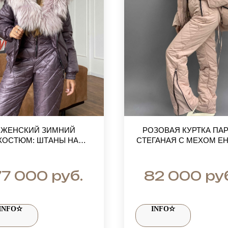
ЖЕНСКИЙ ЗИМНИЙ
РОЗОВАЯ КУРТКА ПА
КОСТЮМ: ШТАНЫ НА
СТЕГАНАЯ С МЕХОМ Е
ЫСОКОЙ ПОСАДКЕ И
И ПОЛУКОМБИНЕЗОН
РТКА-БОМБЕР С МЕХОМ
ЗИМНИЙ КОМПЛЕКТ 
ЕНОТА АЛЬБИНОСА
ПРОГУЛОК ДО -35 ГРАД
руб.
ру
77 000
82 000
INFO✫
INFO✫