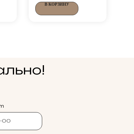
В КОРЗИНУ
ально!
am