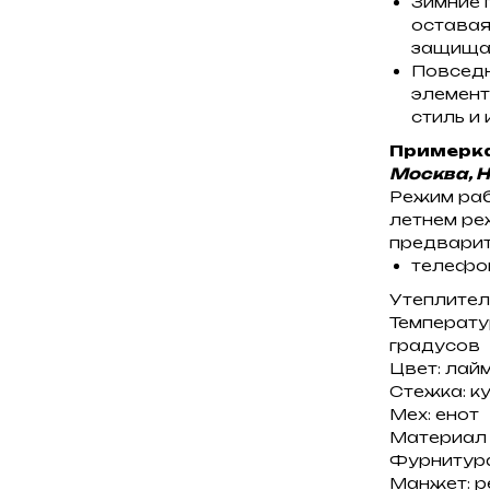
Зимние 
оставая
защищае
Повседн
элемент
стиль и
Примерка
Москва, 
Режим рабо
летнем реж
предварит
телефон
Утеплитель
Температур
градусов
Цвет: лай
Стежка: к
Мех: енот
Материал 
Фурнитура
Манжет: р