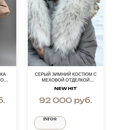
РКА
СЕРЫЙ ЗИМНИЙ КОСТЮМ С
НОТА
МЕХОВОЙ ОТДЕЛКОЙ
 -
BELLEZZA: НАТУРАЛЬНЫЙ
NEW HIT
ДЛЯ
МЕХ ФИНСКОГО БЕЛОГО
УСОВ
ЕНОТА С ТОНИРОВАННЫМИ
б.
руб.
92 000
ЧЕРНЫМИ КОНЦАМИ
INFO✫