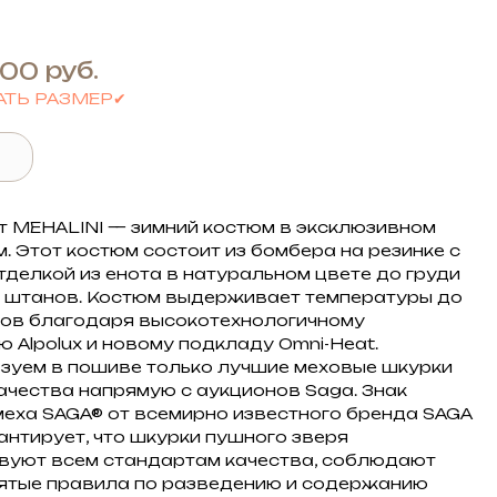
руб.
,00
АТЬ РАЗМЕР✔
т MEHALINI — зимний костюм в эксклюзивном
м. Этот костюм состоит из бомбера на резинке с
тделкой из енота в натуральном цвете до груди
х штанов. Костюм выдерживает температуры до
сов благодаря высокотехнологичному
ю Alpolux и новому подкладу Omni-Heat.
зуем в пошиве только лучшие меховые шкурки
ачества напрямую с аукционов Saga. Знак
меха SAGA® от всемирно известного бренда SAGA
антирует, что шкурки пушного зверя
вуют всем стандартам качества, соблюдают
тые правила по разведению и содержанию