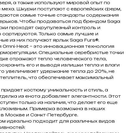
веря, а также используют мировой опыт по
 меха. Шкурки поступают с европейских ферм,
даются самые точные стандарты содержания
ерьков. Чтобы продаваться под брендом Saga
урки проходят скрупулезный контроль и
 сортируются. Только самые лучшие и
ные из них получают ярлык Saga Furs®.
я Omni-Heat – это инновационная технология
ерморегуляции. Специальные серебристые точки
дке отражают тепло человеческого тела,
сохранить его и выводя излишки тепла и влаги
то увеличивает удержание тепла до 20%, не
теплитель, что обеспечивает максимальный
 придает костюму уникальность и стиль, а
тделка из енота добавляет элегантности. Этот
ступен только из наличия, что делает его еще
клюзивным. Примерка возможна в наших
 в Москве и Санкт-Петербурге.
юм идеально подходит для различных видов
тивностей: