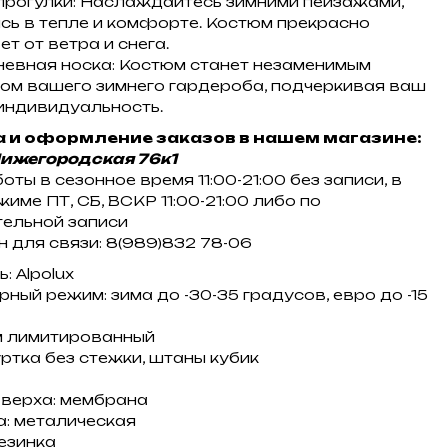
прогулки: Наслаждайтесь зимними пейзажами,
сь в тепле и комфорте. Костюм прекрасно
т от ветра и снега.
евная носка: Костюм станет незаменимым
ом вашего зимнего гардероба, подчеркивая ваш
 индивидуальность.
 и оформление заказов в нашем магазине:
Нижегородская 76к1
ты в сезонное время 11:00-21:00 без записи, в
име ПТ, СБ, ВСКР 11:00-21:00 либо по
ельной записи
 для связи: 8(989)832 78-06
: Alpolux
ный режим: зима до -30-35 градусов, евро до -15
м лимитированный
уртка без стежки, штаны кубик
верха: мембрана
: металическая
езинка