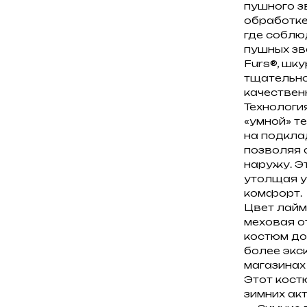
пушного з
обработке
где соблю
пушных зв
Furs®, шк
тщательно
качествен
Технологи
«умной» т
на подкла
позволяя 
наружу. Э
утолщая у
комфорт.
Цвет лайм
меховая о
костюм до
более экс
магазинах
Этот кост
зимних ак