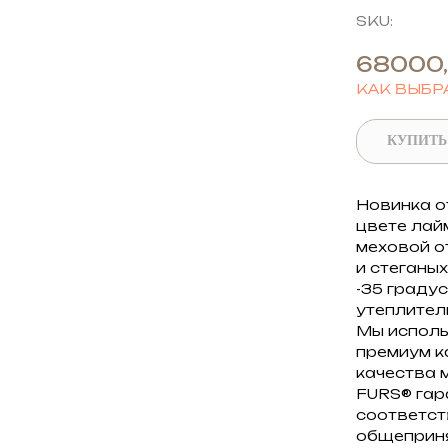
SKU:
68000
КАК ВЫБР
КУПИТЬ
Новинка о
цвете лай
меховой о
и стеганы
-35 граду
утеплител
Мы исполь
премиум к
качества 
FURS® гар
соответст
общеприня