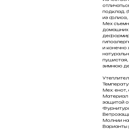
отличатьс
подклад. 
из флиса,
Мех съемн
домашних 
деформиру
гипоалерг
и конечно
натуральн
пушистая,
зимнюю де
Утеплитель
Температу
Мех: енот,
Материал 
защитой от
Фурнитура
Ветрозащи
Молнии на
Варианты 