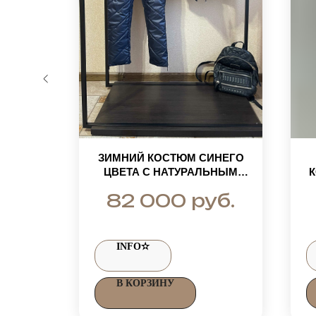
ОСТЮМ
ЗИМНИЙ КОСТЮМ СИНЕГО
НЫЕ
ЦВЕТА С НАТУРАЛЬНЫМ
РТКА С
МЕХОМ ЧЕРНОБУРКИ
М
уб.
руб.
82 000
ИНОСА
INFO✫
В КОРЗИНУ