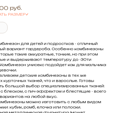
руб.
,00
АТЬ РАЗМЕР✔
мбинезон для детей и подростков - отличный
й вариант гардероба. Особенно комбинезоны
которые такие аккуратные, тонкие, но при этом
лые и выдерживают температуру до -30ти
 Комбинезон унисекс подойдет как для мальчика
 девочки.
вливаем детские комбинезоны в тех же
 курточных тканей, что и взрослые. Готовы
ь большой выбор специализированных тканей:
 с блеском, с пич-эффектом и блестящие - всего
 вариантов на любой вкус.
омбинезоны можно изготовить с любым видом
ки: кубик, ромб, елочка или полоски.
ная металлическая фурнитура (может