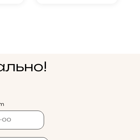
ально!
am