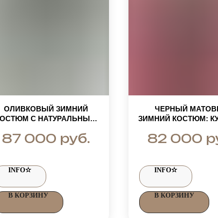
ОЛИВКОВЫЙ ЗИМНИЙ
ЧЕРНЫЙ МАТО
КОСТЮМ С НАТУРАЛЬНЫМ
ЗИМНИЙ КОСТЮМ: КУ
ЕХОМ: ПОЛУКОМБИНЕЗОН
НАТУРАЛЬНЫМ М
руб.
р
87 000
82 000
И КУРТКА-ПАРКА ДО -30-35
ВУАЛЕВОГО
ГРАДУСОВ
ПЕСЦА+ШТАНЫ, ТК
PEACH-ЭФФЕКТ
INFO✫
INFO✫
В КОРЗИНУ
В КОРЗИНУ