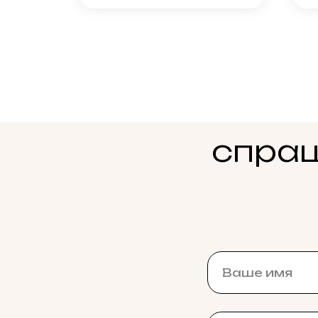
спраш