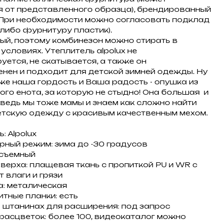
я от представленного образца), брендированный
(При необходимости можно согласовать подклад
 либо фурнитуру пластик).
ый, поэтому комбинезон можно стирать в
условиях. Утеплитель alpolux не
ется, не скатывается, а также он
енен и подходит для детской зимней одежды. Ну
 же наша гордость и Ваша радость - опушка из
ого енота, за которую не стыдно! Она большая и
 ведь мы тоже мамы и знаем как сложно найти
тскую одежду с красивым качественным мехом.
: Alpolux
рный режим: зима до -30 градусов
 съемный
верха: плащевая ткань с пропиткой PU и WR с
 влаги и грязи
: металическая
тные планки: есть
 штанинах для расширения: под запрос
расцветок: более 100, видеокаталог можно