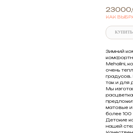
23000
КАК ВЫБР
КУПИТЬ
Зимний ко
комфортны
Mehalini, 
очень теп
градусов.
так и для
Мы изгота
расцветках
предложит
матовые и
более 100
Детские к
нашей стеж
Качествен