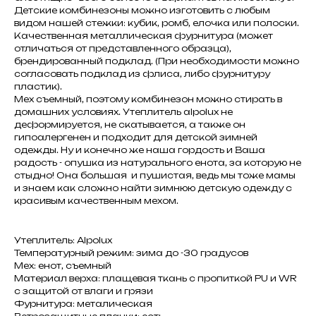
Детские комбинезоны можно изготовить с любым
видом нашей стежки: кубик, ромб, елочка или полоски.
Качественная металлическая фурнитура (может
отличаться от представленного образца),
брендированный подклад. (При необходимости можно
согласовать подклад из флиса, либо фурнитуру
пластик).
Мех съемный, поэтому комбинезон можно стирать в
домашних условиях. Утеплитель alpolux не
деформируется, не скатывается, а также он
гипоалергенен и подходит для детской зимней
одежды. Ну и конечно же наша гордость и Ваша
радость - опушка из натурального енота, за которую не
стыдно! Она большая и пушистая, ведь мы тоже мамы
и знаем как сложно найти зимнюю детскую одежду с
красивым качественным мехом.
Утеплитель: Alpolux
Температурный режим: зима до -30 градусов
Мех: енот, съемный
Материал верха: плащевая ткань с пропиткой PU и WR
с защитой от влаги и грязи
Фурнитура: металическая