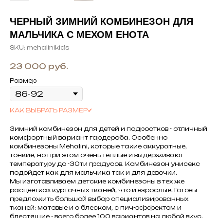
ЧЕРНЫЙ ЗИМНИЙ КОМБИНЕЗОН ДЛЯ
МАЛЬЧИКА С МЕХОМ ЕНОТА
SKU:
mehalinikids
23 000
руб.
Размер
КАК ВЫБРАТЬ РАЗМЕР✔
Зимний комбинезон для детей и подростков - отличный
комфортный вариант гардероба. Особенно
комбинезоны Mehalini, которые такие аккуратные,
тонкие, но при этом очень теплые и выдерживают
температуру до -30ти градусов. Комбинезон унисекс
подойдет как для мальчика так и для девочки.
Мы изготавливаем детские комбинезоны в тех же
расцветках курточных тканей, что и взрослые. Готовы
предложить большой выбор специализированных
тканей: матовые и с блеском, с пич-эффектом и
блестящие - всего более 100 вариантов на любой вкус.