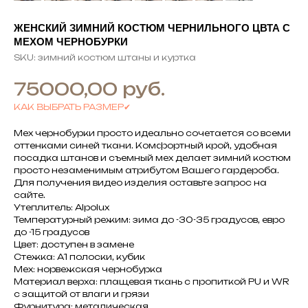
ЖЕНСКИЙ ЗИМНИЙ КОСТЮМ ЧЕРНИЛЬНОГО ЦВТА С
МЕХОМ ЧЕРНОБУРКИ
SKU:
зимний костюм штаны и куртка
руб.
75000,00
КАК ВЫБРАТЬ РАЗМЕР✔
Мех чернобурки просто идеально сочетается со всеми
оттенками синей ткани. Комфортный крой, удобная
посадка штанов и съемный мех делает зимний костюм
просто незаменимым атрибутом Вашего гардероба.
Для получения видео изделия оставьте запрос на
сайте.
Утеплитель: Alpolux
Температурный режим: зима до -30-35 градусов, евро
до -15 градусов
Цвет: доступен в замене
Стежка: А1 полоски, кубик
Мех: норвежская чернобурка
Материал верха: плащевая ткань с пропиткой PU и WR
с защитой от влаги и грязи
Фурнитура: металическая