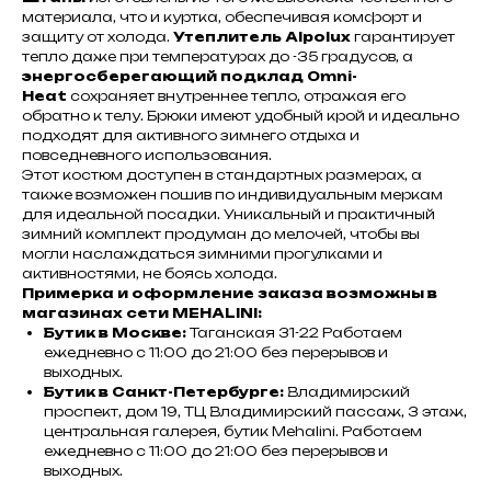
материала, что и куртка, обеспечивая комфорт и
защиту от холода.
Утеплитель Alpolux
гарантирует
тепло даже при температурах до -35 градусов, а
энергосберегающий подклад Omni-
Heat
сохраняет внутреннее тепло, отражая его
обратно к телу. Брюки имеют удобный крой и идеально
подходят для активного зимнего отдыха и
повседневного использования.
Этот костюм доступен в стандартных размерах, а
также возможен пошив по индивидуальным меркам
для идеальной посадки. Уникальный и практичный
зимний комплект продуман до мелочей, чтобы вы
могли наслаждаться зимними прогулками и
активностями, не боясь холода.
Примерка и оформление заказа возможны в
магазинах сети MEHALINI:
Бутик в Москве:
Таганская 31-22 Работаем
ежедневно с 11:00 до 21:00 без перерывов и
выходных.
Бутик в Санкт-Петербурге:
Владимирский
проспект, дом 19, ТЦ Владимирский пассаж, 3 этаж,
центральная галерея, бутик Mehalini. Работаем
ежедневно с 11:00 до 21:00 без перерывов и
выходных.