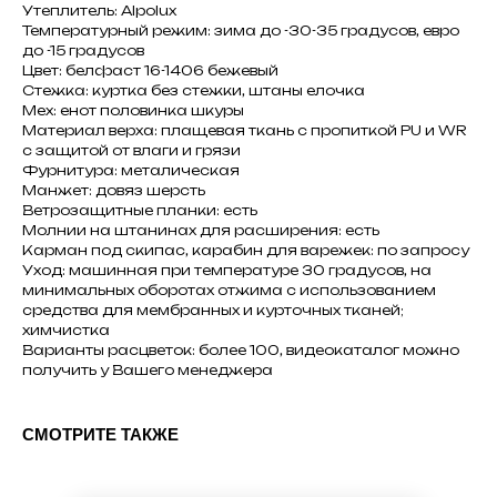
Утеплитель: Alpolux
Температурный режим: зима до -30-35 градусов, евро
до -15 градусов
Цвет: белфаст 16-1406 бежевый
Стежка: куртка без стежки, штаны елочка
Мех: енот половинка шкуры
Материал верха: плащевая ткань с пропиткой PU и WR
с защитой от влаги и грязи
Фурнитура: металическая
Манжет: довяз шерсть
Ветрозащитные планки: есть
Молнии на штанинах для расширения: есть
Карман под скипас, карабин для варежек: по запросу
Уход: машинная при температуре 30 градусов, на
минимальных оборотах отжима с использованием
средства для мембранных и курточных тканей;
химчистка
Варианты расцветок: более 100, видеокаталог можно
получить у Вашего менеджера
СМОТРИТЕ ТАКЖЕ