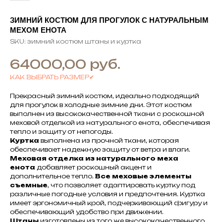
ЗИМНИЙ КОСТЮМ ДЛЯ ПРОГУЛОК С НАТУРАЛЬНЫМ
МЕХОМ ЕНОТА
SKU:
зимний костюм штаны и куртка
руб.
64000,00
КАК ВЫБРАТЬ РАЗМЕР✔
Прекрасный зимний костюм, идеально подходящий
для прогулок в холодные зимние дни. Этот костюм
выполнен из высококачественной ткани с роскошной
меховой отделкой из натурального енота, обеспечивая
тепло и защиту от непогоды.
Куртка
выполнена из прочной ткани, которая
обеспечивает надежную защиту от ветра и влаги.
Меховая отделка из натурального меха
енота
добавляет роскошный акцент и
дополнительное тепло.
Все меховые элементы
съемные
, что позволяет адаптировать куртку под
различные погодные условия и предпочтения. Куртка
имеет эргономичный крой, подчеркивающий фигуру и
обеспечивающий удобство при движении.
Штаны
изготовлены из того же высококачественного