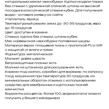
натуральным мехом чернобурки. Куртка модели парка
без стежки с удлиненной спинкой, штаны на высокой
посадке в классической стежке кубик. Для получения
видео - оставьте заявку на сайте.
Утеплитель: Alpolux
Температурный режим: зима до -30-35 градусов, евро
до -15 градусов
Цвет: доступен в замене
Стежка: куртка без стежки, штаны кубик
Мех: норвежская чернобурка половинка шкуры
Материал верха: плащевая ткань с пропиткой PU и WR
с защитой от влаги и грязи
Фурнитура: металическая
Манжет: довяз шерсть
Ветрозащитные планки: есть
Молнии на штанинах для расширения: есть
Карман под скипас, карабин для варежек: по запросу
Уход: машинная при температуре 30 градусов, на
минимальных оборотах отжима с использованием
средства для мембранных и курточных тканей;
химчистка
Варианты расцветок: более 100, видеокаталог можно
получить у Вашего менеджера