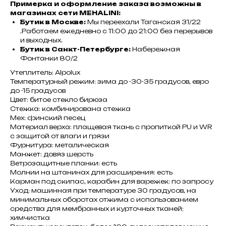
Примерка и оформление заказа возможны в
магазинах сети MEHALINI:
Бутик в Москве:
Мы переехали Таганская 31/22
.Работаем ежедневно с 11:00 до 21:00 без перерывов
и выходных.
Бутик в Санкт-Петербурге:
Набережная
Фонтанки 80/2
Утеплитель: Alpolux
Температурный режим: зима до -30-35 градусов, евро
до -15 градусов
Цвет: битое стекло бирюза
Стежка: комбинирована стежка
Мех: финский песец
Материал верха: плащевая ткань с пропиткой PU и WR
с защитой от влаги и грязи
Фурнитура: металическая
Манжет: довяз шерсть
Ветрозащитные планки: есть
Молнии на штанинах для расширения: есть
Карман под скипас, карабин для варежек: по запросу
Уход: машинная при температуре 30 градусов, на
минимальных оборотах отжима с использованием
средства для мембранных и курточных тканей;
химчистка