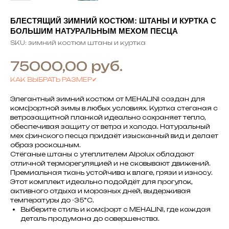
БЛЕСТЯЩИЙ ЗИМНИЙ КОСТЮМ: ШТАНЫ И КУРТКА С
БОЛЬШИМ НАТУРАЛЬНЫМ МЕХОМ ПЕСЦА
SKU:
зимний костюм штаны и куртка
руб.
75000,00
КАК ВЫБРАТЬ РАЗМЕР✔
Элегантный зимний костюм от MEHALINI создан для
комфортной зимы в любых условиях. Куртка стеганая с
ветрозащитной планкой идеально сохраняет тепло,
обеспечивая защиту от ветра и холода. Натуральный
мех финского песца придаёт изысканный вид и делает
образ роскошным.
Стёганые штаны с утеплителем Alpolux обладают
отличной терморегуляцией и не сковывают движений.
Премиальная ткань устойчива к влаге, грязи и износу.
Этот комплект идеально подойдёт для прогулок,
активного отдыха и морозных дней, выдерживая
температуры до -35°C.
Выберите стиль и комфорт с MEHALINI, где каждая
деталь продумана до совершенства.