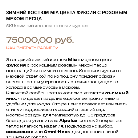
ЗИМНИЙ КОСТЮМ MIA ЦВЕТА ФУКСИЯ С РОЗОВЫМ
МЕХОМ ПЕСЦА
SKU:
зимний костюм штаны и куртка
руб.
75000,00
КАК ВЫБРАТЬ РАЗМЕР✔
Этот яркий зимний костюм
Mia
в модном цвете
фуксия
с роскошным розовым мехом песца —
настоящий хит зимнего сезона. Короткая куртка с
меховой отделкой по капюшону придаёт образу
элегантность и уверенность, а также защищает от
холода в самые суровые морозы.
Ключевой особенностью костюма является
съемный
мех
, что делает изделие ещё более практичным и
удобным для ухода. Это решение позволяет изменять
стиль и поддерживать свежий внешний вид.
Костюм создан для температур до -35 градусов
благодаря утеплителю
Alpolux
, который сохраняет
тепло и легкость изделия. Подкладка на выбор:
вискозная
или
Omni-Heat
для дополнительной
защиты от холода.