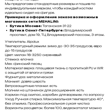
Мы предлагаем стандартные размеры и пошив по
индивидуальным меркам, чтобы каждый костюм
идеально сидел на фигуре.
Примерка и оформление заказа возможны в
магазинах сети MEHALINI:
Бутик в Москве:
Таганская 31-22
Бутик в Санкт-Петербурге:
Владимирский
проспект, дом 19, ТЦ Владимирский пассаж, 3 этаж.
Утеплитель: Alpolux
Температурный режим: зима до -30-35 градусов, евро
до -15 градусов
Цвет: милан 18-3250 сиреневый
Стежка: елочка
Мех: финский песец
Материал верха: плащевая ткань с пропиткой PU и WR
с защитой от влаги и грязи
Фурнитура: металическая
Манжет: довяз шерсть
Ветрозащитные планки: есть
Молнии на штанинах для расширения: есть
Карман под скипас, карабин для варежек: по запросу
Уход: Ручная стирка. Максимальная температура 40°,
без отжима. Профессиональная сухая чистка
Варианты расцветок: более 100, видеокаталог можно