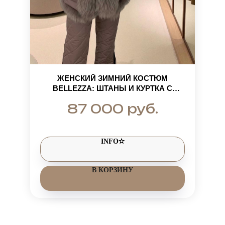
ЖЕНСКИЙ ЗИМНИЙ КОСТЮМ
BELLEZZA: ШТАНЫ И КУРТКА С
БОЛЬШИМ НАТУРАЛЬНЫМ МЕХОМ
руб.
87 000
ФИНСКОГО ЕНОТА
INFO✫
В КОРЗИНУ