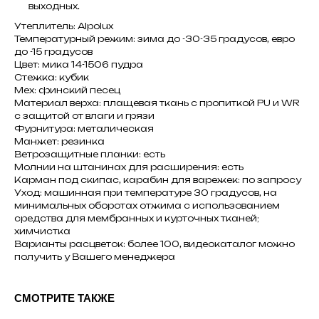
выходных.
Утеплитель: Alpolux
Температурный режим: зима до -30-35 градусов, евро
до -15 градусов
Цвет: мика 14-1506 пудра
Стежка: кубик
Мех: финский песец
Материал верха: плащевая ткань с пропиткой PU и WR
с защитой от влаги и грязи
Фурнитура: металическая
Манжет: резинка
Ветрозащитные планки: есть
Молнии на штанинах для расширения: есть
Карман под скипас, карабин для варежек: по запросу
Уход: машинная при температуре 30 градусов, на
минимальных оборотах отжима с использованием
средства для мембранных и курточных тканей;
химчистка
Варианты расцветок: более 100, видеокаталог можно
получить у Вашего менеджера
СМОТРИТЕ ТАКЖЕ