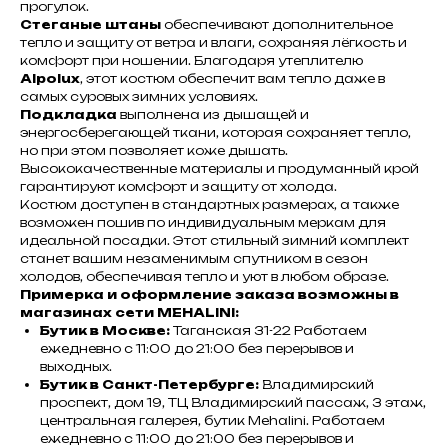
прогулок.
Стеганые штаны
обеспечивают дополнительное
тепло и защиту от ветра и влаги, сохраняя лёгкость и
комфорт при ношении. Благодаря утеплителю
Alpolux
, этот костюм обеспечит вам тепло даже в
самых суровых зимних условиях.
Подкладка
выполнена из дышащей и
энергосберегающей ткани, которая сохраняет тепло,
но при этом позволяет коже дышать.
Высококачественные материалы и продуманный крой
гарантируют комфорт и защиту от холода.
Костюм доступен в стандартных размерах, а также
возможен пошив по индивидуальным меркам для
идеальной посадки. Этот стильный зимний комплект
станет вашим незаменимым спутником в сезон
холодов, обеспечивая тепло и уют в любом образе.
Примерка и оформление заказа возможны в
магазинах сети MEHALINI:
Бутик в Москве:
Таганская 31-22 Работаем
ежедневно с 11:00 до 21:00 без перерывов и
выходных.
Бутик в Санкт-Петербурге:
Владимирский
проспект, дом 19, ТЦ Владимирский пассаж, 3 этаж,
центральная галерея, бутик Mehalini. Работаем
ежедневно с 11:00 до 21:00 без перерывов и