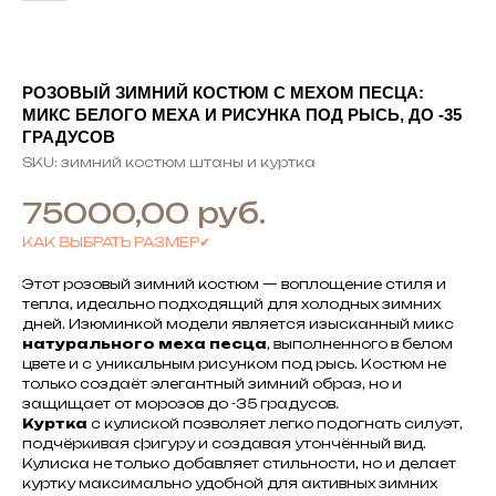
РОЗОВЫЙ ЗИМНИЙ КОСТЮМ С МЕХОМ ПЕСЦА:
МИКС БЕЛОГО МЕХА И РИСУНКА ПОД РЫСЬ, ДО -35
ГРАДУСОВ
SKU:
зимний костюм штаны и куртка
руб.
75000,00
КАК ВЫБРАТЬ РАЗМЕР✔
Этот розовый зимний костюм — воплощение стиля и
тепла, идеально подходящий для холодных зимних
дней. Изюминкой модели является изысканный микс
натурального меха песца
, выполненного в белом
цвете и с уникальным рисунком под рысь. Костюм не
только создаёт элегантный зимний образ, но и
защищает от морозов до -35 градусов.
Куртка
с кулиской позволяет легко подогнать силуэт,
подчёркивая фигуру и создавая утончённый вид.
Кулиска не только добавляет стильности, но и делает
куртку максимально удобной для активных зимних