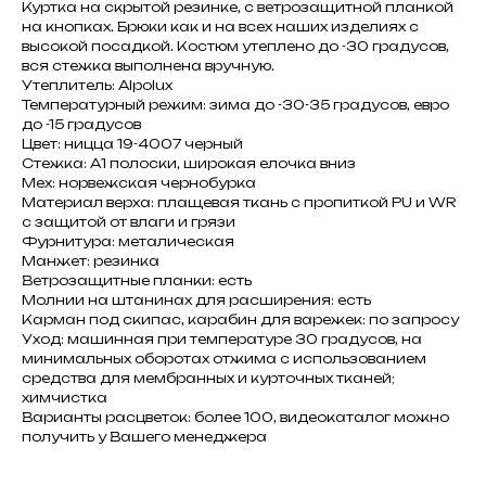
Куртка на скрытой резинке, с ветрозащитной планкой
на кнопках. Брюки как и на всех наших изделиях с
высокой посадкой. Костюм утеплено до -30 градусов,
вся стежка выполнена вручную.
Утеплитель: Alpolux
Температурный режим: зима до -30-35 градусов, евро
до -15 градусов
Цвет: ницца 19-4007 черный
Стежка: А1 полоски, широкая елочка вниз
Мех: норвежская чернобурка
Материал верха: плащевая ткань с пропиткой PU и WR
с защитой от влаги и грязи
Фурнитура: металическая
Манжет: резинка
Ветрозащитные планки: есть
Молнии на штанинах для расширения: есть
Карман под скипас, карабин для варежек: по запросу
Уход: машинная при температуре 30 градусов, на
минимальных оборотах отжима с использованием
средства для мембранных и курточных тканей;
химчистка
Варианты расцветок: более 100, видеокаталог можно
получить у Вашего менеджера