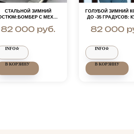
СТАЛЬНОЙ ЗИМНИЙ
ГОЛУБОЙ ЗИМНИЙ 
ОСТЮМ:БОМБЕР С МЕХОМ
ДО -35 ГРАДУСОВ: К
ЕРНОБУРКИ И СТЕГАНЫЕ
БОМБЕР НА РЕЗИН
руб.
р
82 000
82 000
ШТАНЫ
НАТУРАЛЬНЫМ МЕ
СТЕГАНЫЕ ШТА
INFO✫
INFO✫
В КОРЗИНУ
В КОРЗИНУ