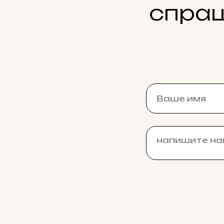
спраш