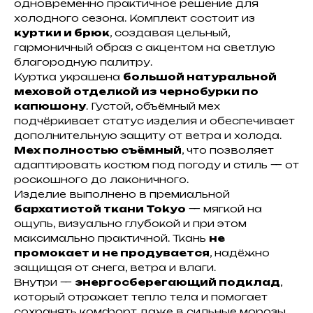
одновременно практичное решение для
холодного сезона. Комплект состоит из
куртки и брюк
, создавая цельный,
гармоничный образ с акцентом на светлую
благородную палитру.
Куртка украшена
большой натуральной
меховой отделкой из чернобурки по
капюшону
. Густой, объёмный мех
подчёркивает статус изделия и обеспечивает
дополнительную защиту от ветра и холода.
Мех полностью съёмный
, что позволяет
адаптировать костюм под погоду и стиль — от
роскошного до лаконичного.
Изделие выполнено в премиальной
бархатистой ткани Tokyo
— мягкой на
ощупь, визуально глубокой и при этом
максимально практичной. Ткань
не
промокает и не продувается
, надёжно
защищая от снега, ветра и влаги.
Внутри —
энергосберегающий подклад
,
который отражает тепло тела и помогает
сохранять комфорт даже в сильные морозы.