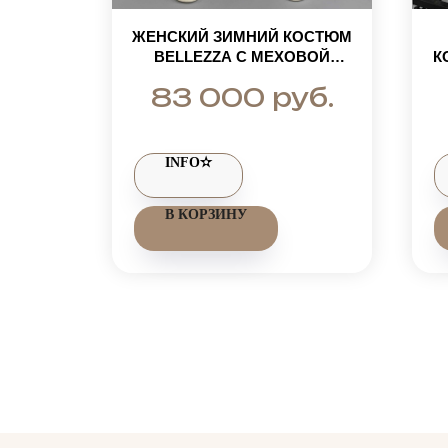
НИЙ
ЖЕНСКИЙ ЗИМНИЙ КОСТЮМ
ШТАНЫ
BELLEZZA С МЕХОВОЙ
К
МЕХОМ
ОТДЕЛКОЙ ИЗ ФИНСКОГО
Ч
уб.
руб.
83 000
ЦА
ЕНОТА
INFO✫
В КОРЗИНУ