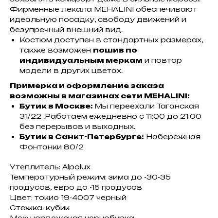
Фирменные лекала MEHALINI обеспечивают
идеальную посадку, свободу движений и
безупречный внешний вид.
Костюм доступен в стандартных размерах,
также возможен
пошив по
индивидуальным меркам
и повтор
модели в других цветах.
Примерка и оформление заказа
возможны в магазинах сети MEHALINI:
Бутик в Москве:
Мы переехали Таганская
31/22 .Работаем ежедневно с 11:00 до 21:00
без перерывов и выходных.
Бутик в Санкт-Петербурге:
Набережная
Фонтанки 80/2
Утеплитель: Alpolux
Температурный режим: зима до -30-35
градусов, евро до -15 градусов
Цвет: токио 19-4007 черный
Стежка: кубик
Мех: норвежская чернобурка