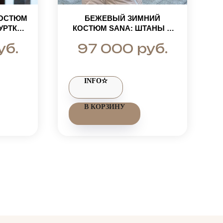
КОСТЮМ
БЕЖЕВЫЙ ЗИМНИЙ
УРТКА-
КОСТЮМ SANA: ШТАНЫ И
КЕ С
КУРТКА С МЕХОМ
уб.
руб.
97 000
ХОМ И
БЛЮФРОСТА GOLD
С
НЫ
INFO✫
В КОРЗИНУ