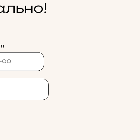
ально!
am