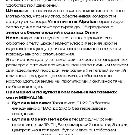
удобство при движении.
Штаны
изготовлены из того же высококачественного
материала, что и куртка, обеспечивая комфорт и
защиту от холода.
Утеплитель Alpolux
гарантирует
тепло даже при температурах до -35 градусов, а
энергосберегающий подклад Omni-
Heat
сохраняет внутреннее тепло, отражая его
обратно к телу. Брюки имеют классический крой и
идеально подходят для активного зимнего отдыха и
повседневного использования.
Этот костюм доступен в магазинах сети в стандартных
размерах, а также возможен пошив по личным меркам
для идеальной посадки. Уникальный и теплый зимний
комплект продуман до мелочей, чтобы вы могли
наслаждаться зимними прогулками и активностями,
не боясь холода.
Примерка и покупка возможны в магазинах
сети MEHALINI:
Бутик в Москве:
Таганская 31-22 Работаем
ежедневно с 11:00 до 21:00 без перерывов и
выходных.
Бутик в Санкт-Петербурге:
Владимирский
проспект, дом 19, ТЦ Владимирский пассаж, 3 этаж,
центральная галерея, бутик Mehalini. Работаем