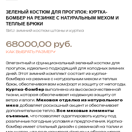
ЗЕЛЕНЫЙ КОСТЮМ ДЛЯ ПРОГУЛОК: КУРТКА-
БОМБЕР НА РЕЗИНКЕ С НАТУРАЛЬНЫМ МЕХОМ И
ТЕПЛЫЕ БРЮКИ
SKU:
зимний костюм штаны и куртка
руб.
68000,00
КАК ВЫБРАТЬ РАЗМЕР✔
Элегантный и функциональный зеленый костюм для
прогулок, идеально подходящий для холодных зимних
дней. Этот зимний комплект состоит из куртки-
бомбера на резинке с натуральным мехом и теплых
брюк, обеспечивая вам комфорт и защиту от непогоды.
Куртка-бомбер
выполнена из высококачественной
ткани, которая обеспечивает надежную защиту от
ветра и влаги.
Меховая отделка из натурального
меха
добавляет роскошный акцент и обеспечивает
дополнительное тепло.
Все меховые элементы
съемные
, что позволяет адаптировать куртку под
различные погодные условия и предпочтения. Куртка-
бомбер имеет стильный дизайн с резинкой на талии и
манжетах, что подчеркивает фигуру и обеспечивает