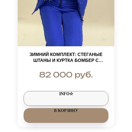
ЗИМНИЙ КОМПЛЕКТ: СТЕГАНЫЕ
ШТАНЫ И КУРТКА БОМБЕР С
МЕХОВОЙ ОТДЕЛКОЙ ИЗ
ЧЕРНОБУРКИ
руб.
82 000
INFO✫
В КОРЗИНУ