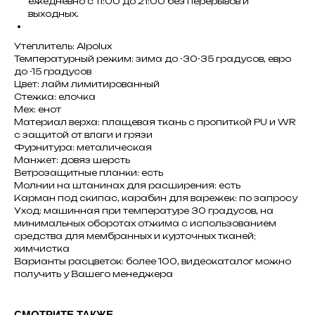
ежедневно с 11:00 до 21:00 без перерывов и
выходных.
Утеплитель: Alpolux
Температурный режим: зима до -30-35 градусов, евро
до -15 градусов
Цвет: лайм лимитированный
Стежка: елочка
Мех: енот
Материал верха: плащевая ткань с пропиткой PU и WR
с защитой от влаги и грязи
Фурнитура: металическая
Манжет: довяз шерсть
Ветрозащитные планки: есть
Молнии на штанинах для расширения: есть
Карман под скипас, карабин для варежек: по запросу
Уход: машинная при температуре 30 градусов, на
минимальных оборотах отжима с использованием
средства для мембранных и курточных тканей;
химчистка
Варианты расцветок: более 100, видеокаталог можно
получить у Вашего менеджера
СМОТРИТЕ ТАКЖЕ