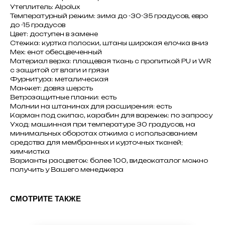
Утеплитель: Alpolux
Температурный режим: зима до -30-35 градусов, евро
до -15 градусов
Цвет: доступен в замене
Стежка: куртка полоски, штаны широкая елочка вниз
Мех: енот обесцвеченный
Материал верха: плащевая ткань с пропиткой PU и WR
с защитой от влаги и грязи
Фурнитура: металическая
Манжет: довяз шерсть
Ветрозащитные планки: есть
Молнии на штанинах для расширения: есть
Карман под скипас, карабин для варежек: по запросу
Уход: машинная при температуре 30 градусов, на
минимальных оборотах отжима с использованием
средства для мембранных и курточных тканей;
химчистка
Варианты расцветок: более 100, видеокаталог можно
получить у Вашего менеджера
СМОТРИТЕ ТАКЖЕ