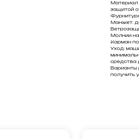
Материал 
защитой от
Фурнитура
Манжет: д
Ветрозащи
Молнии на
Карман по
Уход: маш
минимальн
средства 
Варианты 
получить 