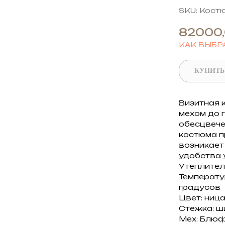
SKU:
Костю
82000
КАК ВЫБР
КУПИТЬ
Визитная 
мехом до 
обесцвече
костюма п
возникает
удобства 
Утеплитель
Температур
градусов
Цвет: ница
Стежка: ш
Мех: Блю