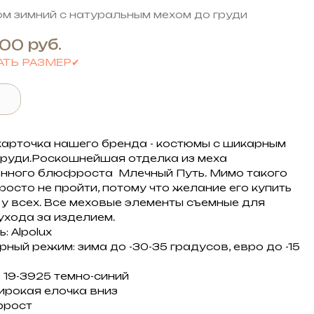
м зимний с натуральным мехом до груди
руб.
,00
АТЬ РАЗМЕР✔
карточка нашего бренда - костюмы с шикарным
груди.Роскошнейшая отделка из меха
нного блюфроста Млечный Путь. Мимо такого
росто не пройти, потому что желание его купить
 у всех. Все меховые элементы съемные для
ухода за изделием.
: Alpolux
ный режим: зима до -30-35 градусов, евро до -15
 19-3925 темно-синий
ирокая елочка вниз
фрост