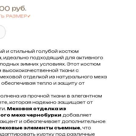
руб.
,00
ТЬ РАЗМЕР✔
й и стильный голубой костюм
, идеально подходящий для активного
олодных зимних условиях. Этот костюм
з высококачественной ткани с
меховой отделкой из натурального меха
 обеспечивая тепло и защиту от
олнена из прочной ткани в элегантном
ете, которая надежно защищает от
ги.
Меховая отделка из
ого меха чернобурки
добавляет
акцент и обеспечивает дополнительное
меховые элементы съемные
, что
адаптировать куртку под различные