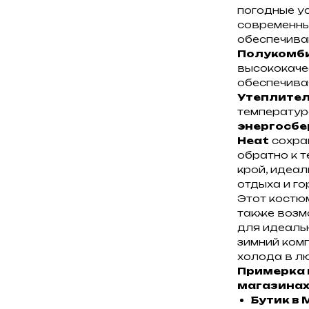
погодные ус
современны
обеспечива
Полукомб
высококачес
обеспечива
Утеплитель
температура
энергосбе
Heat
сохран
обратно к 
крой, идеа
отдыха и г
Этот костю
также возм
для идеаль
зимний комп
холода в л
Примерка 
магазинах
Бутик в 