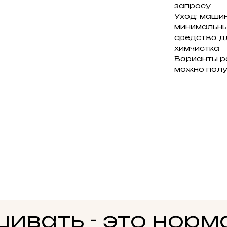
запросу
Уход: машин
минимальны
средства д
химчистка
Варианты ра
можно полу
ивать - это норм