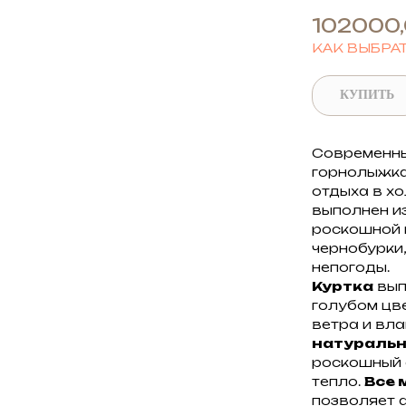
102000
КАК ВЫБРА
КУПИТЬ
Современны
горнолыжка
отдыха в х
выполнен и
роскошной 
чернобурки,
непогоды.
Куртка
вып
голубом цв
ветра и вла
натуральн
роскошный 
тепло.
Все 
позволяет 