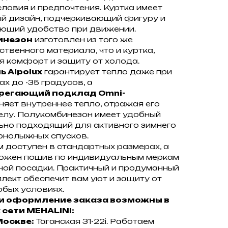
ловия и предпочтения. Куртка имеет
й дизайн, подчеркивающий фигуру и
ющий удобство при движении.
инезон
изготовлен из того же
твенного материала, что и куртка,
я комфорт и защиту от холода.
 Alpolux
гарантирует тепло даже при
х до -35 градусов, а
регающий подклад Omni-
яет внутреннее тепло, отражая его
телу. Полукомбинезон имеет удобный
льно подходящий для активного зимнего
орнолыжных спусков.
м доступен в стандартных размерах, а
ожен пошив по индивидуальным меркам
ной посадки. Практичный и продуманный
лект обеспечит вам уют и защиту от
юбых условиях.
и оформление заказа возможны в
 сети MEHALINI:
Москве:
Таганская 31-22i. Работаем