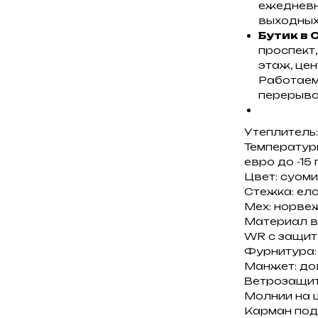
ежедневно
выходных
Бутик в 
проспект,
этаж, цен
Работаем 
перерыво
Утеплитель:
Температурн
евро до -15
Цвет: суоми
Стежка: ел
Мех: норве
Материал ве
WR с защито
Фурнитура:
Манжет: до
Ветрозащит
Молнии на 
Карман под 