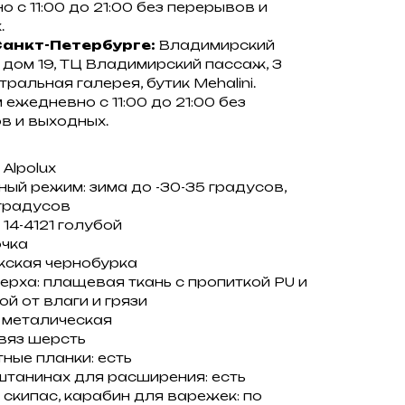
 с 11:00 до 21:00 без перерывов и
.
Санкт-Петербурге:
Владимирский
 дом 19, ТЦ Владимирский пассаж, 3
тральная галерея, бутик Mehalini.
ежедневно с 11:00 до 21:00 без
в и выходных.
 Alpolux
ый режим: зима до -30-35 градусов,
 градусов
 14-4121 голубой
очка
жская чернобурка
рха: плащевая ткань с пропиткой PU и
й от влаги и грязи
 металическая
вяз шерсть
ные планки: есть
штанинах для расширения: есть
скипас, карабин для варежек: по