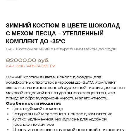
ЗИМНИЙ КОСТЮМ В ЦВЕТЕ ШОКОЛАД
С МЕХОМ ПЕСЦА – УТЕПЛЕННЫЙ
КОМПЛЕКТ ДО -35°С
SKU:
Костюм зимний с натуральным мехом до груди
82000,00
руб.
КАК ВЫБРАТЬ РАЗМЕР✔
Зимний костюм в цвете шоколад создан для
комфортных прогулок в морозы до -35°С. Комплект
выполнен из качественной курточной ткани и дополнен
меховой отделкой из натурального песца в тон, что
придает образу гармоничность и элегантность.
Особенности модели:
Цвет: глубокий шоколад
Натуральный мех песца в шоколадном оттенке
Куртка удлиненная, на кулиске для удобной
посадки по фигуре
Штаны утепленные, с высокой посадкой для защиты