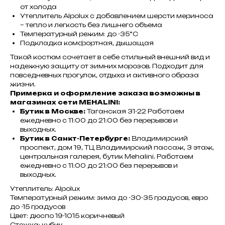
от холода
Утеплитель Alpolux с добавлением шерсти мериноса
– тепло и легкость без лишнего объема
Температурный режим: до -35°С
Подкладка комфортная, дышащая
Такой костюм сочетает в себе стильный внешний вид и
надежную защиту от зимних морозов. Подходит для
повседневных прогулок, отдыха и активного образа
жизни.
Примерка и оформление заказа возможны в
магазинах сети MEHALINI:
Бутик в Москве:
Таганская 31-22 Работаем
ежедневно с 11:00 до 21:00 без перерывов и
выходных.
Бутик в Санкт-Петербурге:
Владимирский
проспект, дом 19, ТЦ Владимирский пассаж, 3 этаж,
центральная галерея, бутик Mehalini. Работаем
ежедневно с 11:00 до 21:00 без перерывов и
выходных.
Утеплитель: Alpolux
Температурный режим: зима до -30-35 градусов, евро
до -15 градусов
Цвет: дюспо 19-1015 коричневый
Стежка: кубик