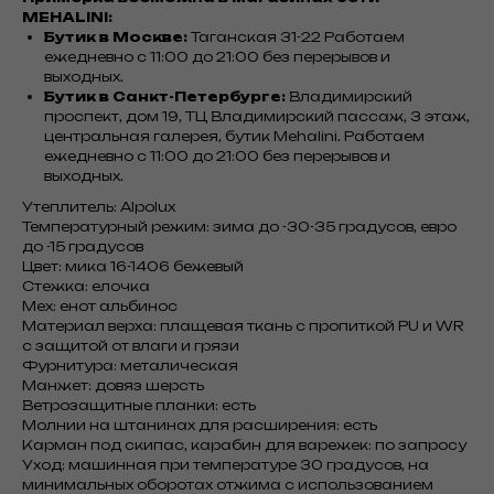
MEHALINI:
Бутик в Москве:
Таганская 31-22 Работаем
ежедневно с 11:00 до 21:00 без перерывов и
выходных.
Бутик в Санкт-Петербурге:
Владимирский
проспект, дом 19, ТЦ Владимирский пассаж, 3 этаж,
центральная галерея, бутик Mehalini. Работаем
ежедневно с 11:00 до 21:00 без перерывов и
выходных.
Утеплитель: Alpolux
Температурный режим: зима до -30-35 градусов, евро
до -15 градусов
Цвет: мика 16-1406 бежевый
Стежка: елочка
Мех: енот альбинос
Материал верха: плащевая ткань с пропиткой PU и WR
с защитой от влаги и грязи
Фурнитура: металическая
Манжет: довяз шерсть
Ветрозащитные планки: есть
Молнии на штанинах для расширения: есть
Карман под скипас, карабин для варежек: по запросу
Уход: машинная при температуре 30 градусов, на
минимальных оборотах отжима с использованием