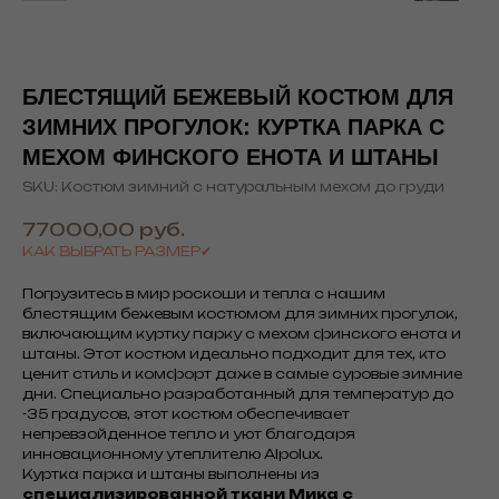
БЛЕСТЯЩИЙ БЕЖЕВЫЙ КОСТЮМ ДЛЯ
ЗИМНИХ ПРОГУЛОК: КУРТКА ПАРКА С
МЕХОМ ФИНСКОГО ЕНОТА И ШТАНЫ
SKU:
Костюм зимний с натуральным мехом до груди
77000,00
руб.
КАК ВЫБРАТЬ РАЗМЕР✔
Погрузитесь в мир роскоши и тепла с нашим
блестящим бежевым костюмом для зимних прогулок,
включающим куртку парку с мехом финского енота и
штаны. Этот костюм идеально подходит для тех, кто
ценит стиль и комфорт даже в самые суровые зимние
дни. Специально разработанный для температур до
-35 градусов, этот костюм обеспечивает
непревзойденное тепло и уют благодаря
инновационному утеплителю Alpolux.
Куртка парка и штаны выполнены из
специализированной ткани Мика с