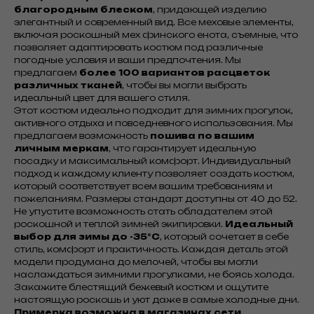
благородным блеском
, придающей изделию
элегантный и современный вид. Все меховые элементы,
включая роскошный мех финского енота, съемные, что
позволяет адаптировать костюм под различные
погодные условия и ваши предпочтения. Мы
предлагаем
более 100 вариантов расцветок
различных тканей
, чтобы вы могли выбрать
идеальный цвет для вашего стиля.
Этот костюм идеально подходит для зимних прогулок,
активного отдыха и повседневного использования. Мы
предлагаем возможность
пошива по вашим
личным меркам
, что гарантирует идеальную
посадку и максимальный комфорт. Индивидуальный
подход к каждому клиенту позволяет создать костюм,
который соответствует всем вашим требованиям и
пожеланиям. Размеры стандарт доступны от 40 до 52.
Не упустите возможность стать обладателем этой
роскошной и теплой зимней экипировки.
Идеальный
выбор для зимы до -35°С
, который сочетает в себе
стиль, комфорт и практичность. Каждая деталь этой
модели продумана до мелочей, чтобы вы могли
наслаждаться зимними прогулками, не боясь холода.
Закажите блестящий бежевый костюм и ощутите
настоящую роскошь и уют даже в самые холодные дни.
Примерка возможна в магазинах сети