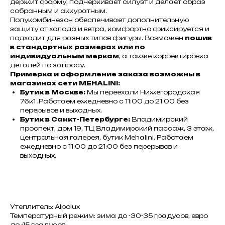
держит форму, подчеркивает силуэт и делает образ
собранным и аккуратным.
Полукомбинезон обеспечивает дополнительную
защиту от холода и ветра, комфортно фиксируется и
подходит для разных типов фигуры. Возможен
пошив
в стандартных размерах или по
индивидуальным меркам
, а также корректировка
деталей по запросу.
Примерка и оформление заказа возможны в
магазинах сети MEHALINI:
Бутик в Москве:
Мы переехали Нижегородская
76к1 .Работаем ежедневно с 11:00 до 21:00 без
перерывов и выходных.
Бутик в Санкт-Петербурге:
Владимирский
проспект, дом 19, ТЦ Владимирский пассаж, 3 этаж,
центральная галерея, бутик Mehalini. Работаем
ежедневно с 11:00 до 21:00 без перерывов и
выходных.
Утеплитель: Alpolux
Температурный режим: зима до -30-35 градусов, евро
до -15 градусов