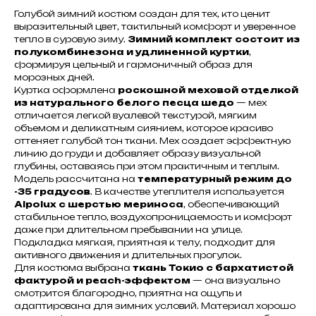
Голубой зимний костюм создан для тех, кто ценит
выразительный цвет, тактильный комфорт и уверенное
тепло в суровую зиму.
Зимний комплект состоит из
полукомбинезона и удлиненной куртки
,
формируя цельный и гармоничный образ для
морозных дней.
Куртка оформлена
роскошной меховой отделкой
из натурального белого песца шедо
— мех
отличается легкой вуалевой текстурой, мягким
объемом и деликатным сиянием, которое красиво
оттеняет голубой тон ткани. Мех создает эффектную
линию до груди и добавляет образу визуальной
глубины, оставаясь при этом практичным и теплым.
Модель рассчитана на
температурный режим до
-35 градусов
. В качестве утеплителя используется
Alpolux с шерстью мериноса
, обеспечивающий
стабильное тепло, воздухопроницаемость и комфорт
даже при длительном пребывании на улице.
Подкладка мягкая, приятная к телу, подходит для
активного движения и длительных прогулок.
Для костюма выбрана
ткань Токио с бархатистой
фактурой и peach-эффектом
— она визуально
смотрится благородно, приятна на ощупь и
адаптирована для зимних условий. Материал хорошо