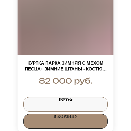
КУРТКА ПАРКА ЗИМНЯЯ С МЕХОМ
ПЕСЦА+ ЗИМНИЕ ШТАНЫ - КОСТЮМ
ЖЕНСКИЙ ДЛЯ ПРОГУЛОК ДО -35
руб.
82 000
ГРАДУСОВ
INFO✫
В КОРЗИНУ