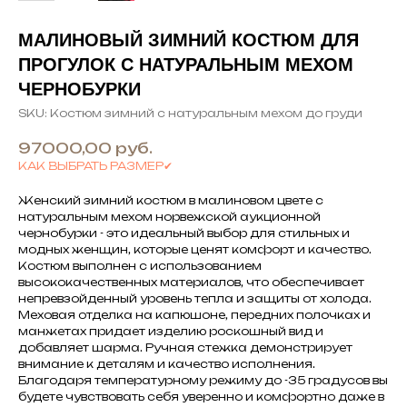
МАЛИНОВЫЙ ЗИМНИЙ КОСТЮМ ДЛЯ
ПРОГУЛОК С НАТУРАЛЬНЫМ МЕХОМ
ЧЕРНОБУРКИ
SKU:
Костюм зимний с натуральным мехом до груди
97000,00
руб.
КАК ВЫБРАТЬ РАЗМЕР✔
Женский зимний костюм в малиновом цвете с
натуральным мехом норвежской аукционной
чернобурки - это идеальный выбор для стильных и
модных женщин, которые ценят комфорт и качество.
Костюм выполнен с использованием
высококачественных материалов, что обеспечивает
непревзойденный уровень тепла и защиты от холода.
Меховая отделка на капюшоне, передних полочках и
манжетах придает изделию роскошный вид и
добавляет шарма. Ручная стежка демонстрирует
внимание к деталям и качество исполнения.
Благодаря температурному режиму до -35 градусов вы
будете чувствовать себя уверенно и комфортно даже в