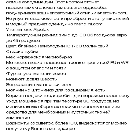
самые холодные дни. Этот костюм станет
незаменимым элементом вашего гардероба,
подчеркивая ваш неповторимый стиль и элегантность.
Не упустите возможность приобрести этот уникальный
и модный предмет одежды на mehalini.com!
Утеплитель: Alpolux
Температурный режим: зима до -30-35 градусов, евро
до -15 градусов
Цвет: блэйзер Технолоджи 18-1760 малиновый
Стежка: кубик
Мех: норвежская чернобурка
Материал верха: плащевая ткань с пропиткой PU и WR
с защитой от влаги и грязи
Фурнитура: металическая
Манжет: довяз шерсть
Ветрозащитные планки: есть
Молнии на штанинах для расширения: есть
Карман под скипас, карабин для варежек: по запросу
Уход: машинная при температуре 30 градусов, на
минимальных оборотах отжима с использованием
средства для мембранных и курточных тканей;
химчистка
Варианты расцветок: более 100, видеокаталог можно
получить у Вашего менеджера