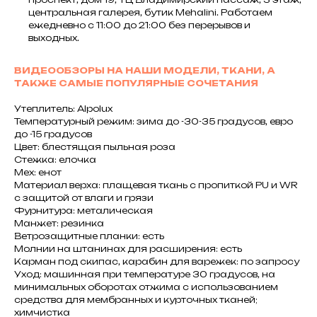
центральная галерея, бутик Mehalini. Работаем
ежедневно с 11:00 до 21:00 без перерывов и
выходных.
ВИДЕООБЗОРЫ НА НАШИ МОДЕЛИ, ТКАНИ, А
ТАКЖЕ САМЫЕ ПОПУЛЯРНЫЕ СОЧЕТАНИЯ
Утеплитель: Alpolux
Температурный режим: зима до -30-35 градусов, евро
до -15 градусов
Цвет: блестящая пыльная роза
Стежка: елочка
Мех: енот
Материал верха: плащевая ткань с пропиткой PU и WR
с защитой от влаги и грязи
Фурнитура: металическая
Манжет: резинка
Ветрозащитные планки: есть
Молнии на штанинах для расширения: есть
Карман под скипас, карабин для варежек: по запросу
Уход: машинная при температуре 30 градусов, на
минимальных оборотах отжима с использованием
средства для мембранных и курточных тканей;
химчистка