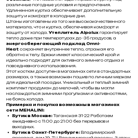
различные погодные условия и предпочтения.
Удлиненная куртка обеспечивает дополнительную
защиту и комфорт в холодные дни.
Штаны изготовлены из того же высококачественного
материала, что и куртка, обеспечивая комфорт и
защиту от холода.
Утеплитель Alpolux
гарантирует
тепло даже при температурах до -35 градусов, а
энергосберегающий подклад Omni-
Heat
сохраняет внутреннее тепло, отражая его
обратно к телу. Брюки имеют классический крой и
идеально подходят для активного зимнего отдыха и
повседневного использования.
Этот костюм доступен в магазинах сети в стандартных
размерах, а также возможен пошив по личным меркам
для идеальной посадки. Уникальный и теплый зимний
комплект продуман до мелочей, чтобы вы могли
наслаждаться зимними прогулками и активностями,
не боясь холода.
Примерка и покупка возможны в магазинах
сети MEHALINI:
Бутик в Москве:
Таганская 31-22 Работаем
ежедневно с 11:00 до 21:00 без перерывов и
выходных.
Бутик в Санкт-Петербурге:
Владимирский
проспект, дом 19, ТЦ Владимирский пассаж, 3 этаж,