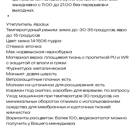
ежедневно с 11:00 до 21:00 без перерывов и
выходных.
Утеплитель: Alpolux
Температурный режим: зима до -30-35 градусов, евро
до -15 градусов
Цвет: мика 14-1506 пудра
Стежка: елочка
Мех: норвежская чернобурка
Материал верха: плащевая ткань с пропиткой PU и WR
с защитой от влаги и грязи
Фурнитура: металическая
Манжет: довяз шерсть
Ветрозащитные планки: есть
Молнии на штанинах для расширения: есть
Карман под скипас, карабин для варежек: по запросу
Уход: машинная при температуре 30 градусов, на
минимальных оборотах отжима с использованием
средства для мембранных и курточных тканей;
химчистка
Варианты расцветок: более 100, видеокаталог можно
получить у Вашего менеджера