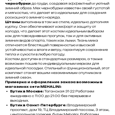
чернобурки
до груди, создавая эффектный и уютный
зимний образ. Мех чернобурки известен своей густотой
и мягкостью, что делает его идеальным для создания
роскошного зимнего наряда.
Штаны
выполнены в том же стиле, идеально дополняя
куртку. Они обеспечивают комфорт и защиту от
холода, что делает этот костюм идеальным выбором
как для повседневных прогулок, так и для активных
зимних видов спорта, таких как лыжи. Ткань мика
отличается блестящей поверхностью и высокой
устойчивостью к влаге и ветру, гарантируя сохранение
тепла и сухости в любую погоду.
Костюм доступен в стандартных размерах, а также
возможен пошив по индивидуальным меркам для
идеальной посадки. Стильный и функциональный, этот
комплект станет вашим незаменимым спутником в
зимний сезон.
Примерка и оформление заказа возможны в
магазинах сети MEHALINI:
Бутик в Москве:
Таганская 31-22 Работаем
ежедневно с 11:00 до 21:00 без перерывов и
выходных.
Бутик в Санкт-Петербурге:
Владимирский
проспект, дом 19, ТЦ Владимирский пассаж, 3 этаж,
центральная галерея, бутик Mehalini. Работаем