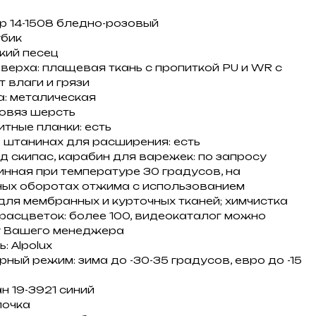
р 14-1508 бледно-розовый
убик
кий песец
верха: плащевая ткань с пропиткой PU и WR с
 влаги и грязи
: металическая
овяз шерсть
тные планки: есть
 штанинах для расширения: есть
д скипас, карабин для варежек: по запросу
инная при температуре 30 градусов, на
ых оборотах отжима с использованием
для мембранных и курточных тканей; химчистка
расцветок: более 100, видеокаталог можно
у Вашего менеджера
: Alpolux
ный режим: зима до -30-35 градусов, евро до -15
н 19-3921 синий
лочка