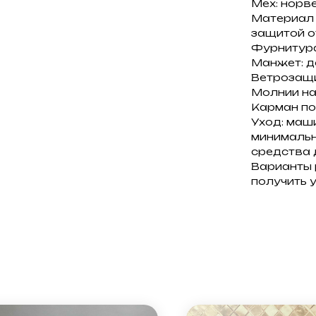
Мех: норв
Материал 
защитой от
Фурнитура
Манжет: д
Ветрозащи
Молнии на
Карман по
Уход: маш
минимальн
средства 
Варианты 
получить 