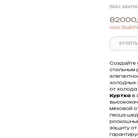
SKU:
Костю
82000
КАК ВЫБР
КУПИТЬ
Создайте 
стильным 
элегантно
холодных 
от холода 
Куртка
в 
высококач
меховой о
песца шед
роскошный
защиту от
гарантиру