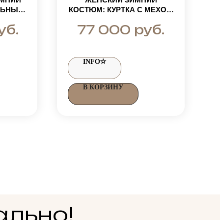
ЛЬНЫМ
КОСТЮМ: КУРТКА С МЕХОМ
.
ЛАМЫ И ШТАНЫ НА
уб.
руб.
77 000
ВЫСОКОЙ ПОСАДКЕ
INFO✫
В КОРЗИНУ
ально!