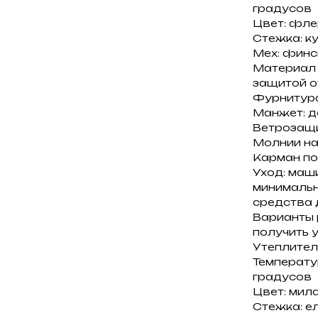
градусов
Цвет: фле
Стежка: к
Мех: финс
Материал 
защитой от
Фурнитура
Манжет: д
Ветрозащи
Молнии на
Карман по
Уход: маш
минимальн
средства 
Варианты 
получить 
Утеплитель
Температур
градусов
Цвет: мила
Стежка: е