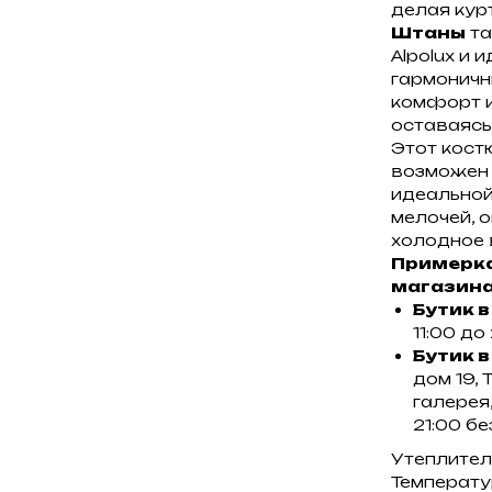
делая кур
Штаны
та
Alpolux и
гармоничн
комфорт и
оставаясь
Этот кост
возможен 
идеальной
мелочей, 
холодное 
Примерка
магазина
Бутик в
11:00 до
Бутик в
дом 19,
галерея,
21:00 б
Утеплитель
Температур