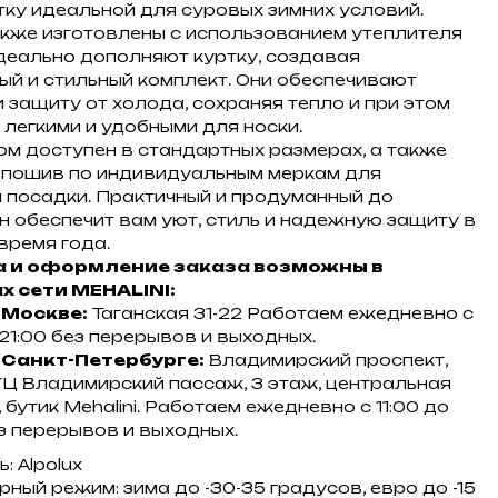
тку идеальной для суровых зимних условий.
кже изготовлены с использованием утеплителя
 идеально дополняют куртку, создавая
ый и стильный комплект. Они обеспечивают
 защиту от холода, сохраняя тепло и при этом
 легкими и удобными для носки.
юм доступен в стандартных размерах, а также
пошив по индивидуальным меркам для
 посадки. Практичный и продуманный до
он обеспечит вам уют, стиль и надежную защиту в
время года.
 и оформление заказа возможны в
х сети MEHALINI:
 Москве:
Таганская 31-22 Работаем ежедневно с
 21:00 без перерывов и выходных.
 Санкт-Петербурге:
Владимирский проспект,
 ТЦ Владимирский пассаж, 3 этаж, центральная
 бутик Mehalini. Работаем ежедневно с 11:00 до
ез перерывов и выходных.
: Alpolux
ный режим: зима до -30-35 градусов, евро до -15