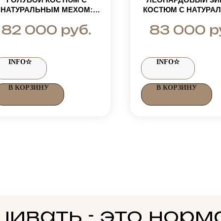
НАТУРАЛЬНЫМ МЕХОМ:
КОСТЮМ С НАТУРА
КУРТКА-ПАРКА С
МЕХОМ ЕНОТА
руб.
р
82 000
83 000
ЕРНОБУРКОЙ ДО ГРУДИ И
ТЕПЛЫЕ ШТАНЫ
INFO✫
INFO✫
В КОРЗИНУ
В КОРЗИНУ
ивать - это норм