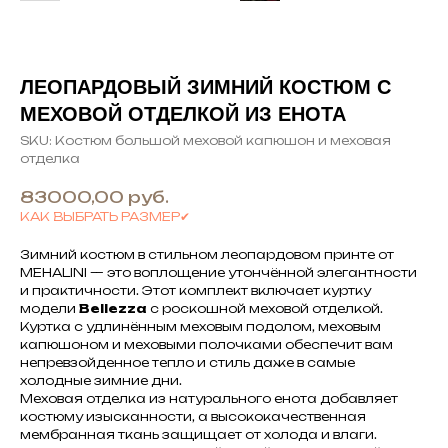
ЛЕОПАРДОВЫЙ ЗИМНИЙ КОСТЮМ С
МЕХОВОЙ ОТДЕЛКОЙ ИЗ ЕНОТА
SKU:
Костюм большой меховой капюшон и меховая
отделка
83000,00
руб.
КАК ВЫБРАТЬ РАЗМЕР✔
Зимний костюм в стильном леопардовом принте от
MEHALINI — это воплощение утончённой элегантности
и практичности. Этот комплект включает куртку
модели
Bellezza
с роскошной меховой отделкой.
Куртка с удлинённым меховым подолом, меховым
капюшоном и меховыми полочками обеспечит вам
непревзойденное тепло и стиль даже в самые
холодные зимние дни.
Меховая отделка из натурального енота добавляет
костюму изысканности, а высококачественная
мембранная ткань защищает от холода и влаги.