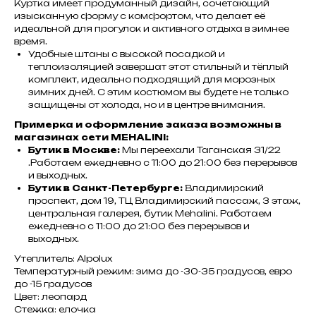
Куртка имеет продуманный дизайн, сочетающий
изысканную форму с комфортом, что делает её
идеальной для прогулок и активного отдыха в зимнее
время.
Удобные штаны с высокой посадкой и
теплоизоляцией завершат этот стильный и тёплый
комплект, идеально подходящий для морозных
зимних дней. С этим костюмом вы будете не только
защищены от холода, но и в центре внимания.
Примерка и оформление заказа возможны в
магазинах сети MEHALINI:
Бутик в Москве:
Мы переехали Таганская 31/22
.Работаем ежедневно с 11:00 до 21:00 без перерывов
и выходных.
Бутик в Санкт-Петербурге:
Владимирский
проспект, дом 19, ТЦ Владимирский пассаж, 3 этаж,
центральная галерея, бутик Mehalini. Работаем
ежедневно с 11:00 до 21:00 без перерывов и
выходных.
Утеплитель: Alpolux
Температурный режим: зима до -30-35 градусов, евро
до -15 градусов
Цвет: леопард
Стежка: елочка