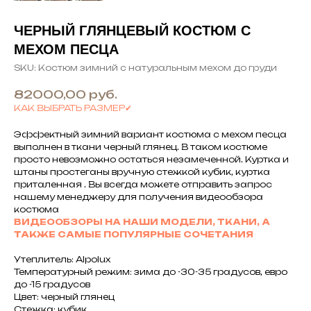
ЧЕРНЫЙ ГЛЯНЦЕВЫЙ КОСТЮМ С
МЕХОМ ПЕСЦА
SKU:
Костюм зимний с натуральным мехом до груди
82000,00
руб.
КАК ВЫБРАТЬ РАЗМЕР✔
Эффектный зимний вариант костюма с мехом песца
выполнен в ткани черный глянец. В таком костюме
просто невозможно остаться незамеченной. Куртка и
штаны простеганы вручную стежкой кубик, куртка
приталенная . Вы всегда можете отправить запрос
нашему менеджеру для получения видеообзора
костюма
ВИДЕООБЗОРЫ НА НАШИ МОДЕЛИ, ТКАНИ, А
ТАКЖЕ САМЫЕ ПОПУЛЯРНЫЕ СОЧЕТАНИЯ
Утеплитель: Alpolux
Температурный режим: зима до -30-35 градусов, евро
до -15 градусов
Цвет: черный глянец
Стежка: кубик