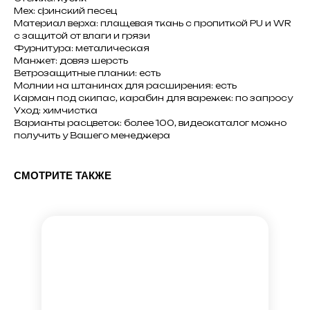
Мех: финский песец
Материал верха: плащевая ткань с пропиткой PU и WR
с защитой от влаги и грязи
Фурнитура: металическая
Манжет: довяз шерсть
Ветрозащитные планки: есть
Молнии на штанинах для расширения: есть
Карман под скипас, карабин для варежек: по запросу
Уход: химчистка
Варианты расцветок: более 100, видеокаталог можно
получить у Вашего менеджера
СМОТРИТЕ ТАКЖЕ