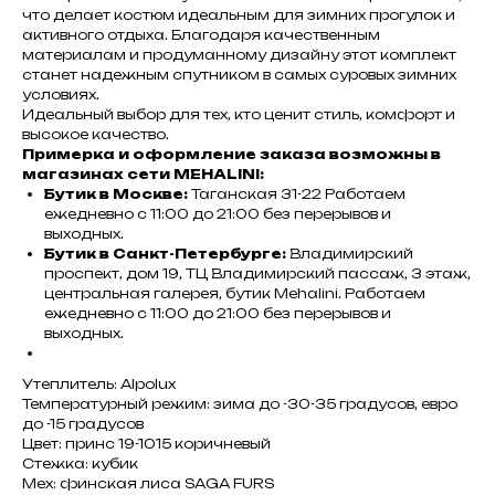
что делает костюм идеальным для зимних прогулок и
активного отдыха. Благодаря качественным
материалам и продуманному дизайну этот комплект
станет надежным спутником в самых суровых зимних
условиях.
Идеальный выбор для тех, кто ценит стиль, комфорт и
высокое качество.
Примерка и оформление заказа возможны в
магазинах сети MEHALINI:
Бутик в Москве:
Таганская 31-22 Работаем
ежедневно с 11:00 до 21:00 без перерывов и
выходных.
Бутик в Санкт-Петербурге:
Владимирский
проспект, дом 19, ТЦ Владимирский пассаж, 3 этаж,
центральная галерея, бутик Mehalini. Работаем
ежедневно с 11:00 до 21:00 без перерывов и
выходных.
Утеплитель: Alpolux
Температурный режим: зима до -30-35 градусов, евро
до -15 градусов
Цвет: принс 19-1015 коричневый
Стежка: кубик
Мех: финская лиса SAGA FURS