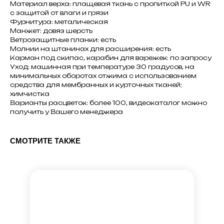
Материал верха: плащевая ткань с пропиткой PU и WR
с защитой от влаги и грязи
Фурнитура: металическая
Манжет: довяз шерсть
Ветрозащитные планки: есть
Молнии на штанинах для расширения: есть
Карман под скипас, карабин для варежек: по запросу
Уход: машинная при температуре 30 градусов, на
минимальных оборотах отжима с использованием
средства для мембранных и курточных тканей;
химчистка
Варианты расцветок: более 100, видеокаталог можно
получить у Вашего менеджера
СМОТРИТЕ ТАКЖЕ