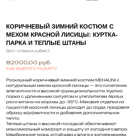
КОРИЧНЕВЫЙ ЗИМНИЙ КОСТЮМ С
МЕХОМ КРАСНОЙ ЛИСИЦЫ: КУРТКА-
ПАРКА И ТЕПЛЫЕ ШТАНЫ
SKU:
стежка кубик-1
82000,00
руб.
КАК ВЫБРАТЬ РАЗМЕР✔
Роскошный коричневый зимний костюм MEHALINI с
натуральным мехом красной лисицы — это сочетание
элегантности и высокой функциональности. Куртка-
парка с удлиненным силуэтом и утеплителем Alpolux
рассчитана на морозы до -35°C. Меховая отделка из
пушистой красной лисицы доходит до груди, придавая
образу эффектности и добавляя дополнительное
тепло.
Теплые штаны с высокой посадкой обеспечивают
максимальный комфорт и защиту от холодного ветра.
Мембранная ткань устойчива к влаге и загрязнениям,