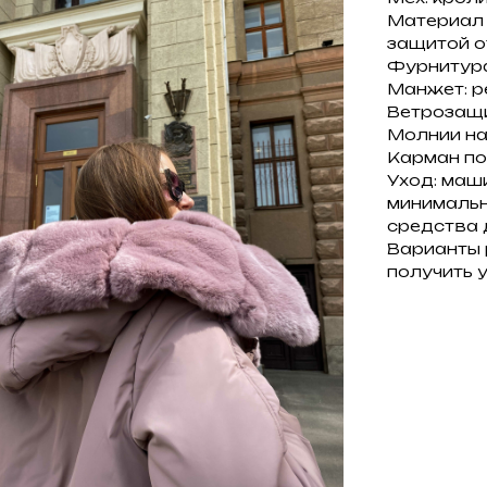
Материал 
защитой от
Фурнитура
Манжет: р
Ветрозащи
Молнии на
Карман по
Уход: маш
минимальн
средства 
Варианты 
получить 