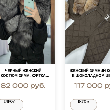
ЧЕРНЫЙ ЖЕНСКИЙ
ЖЕНСКИЙ ЗИМНИЙ 
КОСТЮМ ЗИМА: КУРТКА
В ШОКОЛАДНОМ ЦВ
БОМБЕР С МЕХОМ
НАТУРАЛЬНЫМ М
руб.
р
82 000
117 000
ЧЕРНОБУРКИ+ШТАНЫ
БЛЮФРОСТ GOLD: К
ПАРКА И
ПОЛУКОМБИНЕ
INFO✫
INFO✫