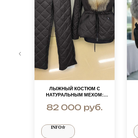
ОСТЮМ
ЛЫЖНЫЙ КОСТЮМ С
РКИ:
НАТУРАЛЬНЫМ МЕХОМ:
ОМБЕР
КУРТКА ПАРКА НА КУЛИСКЕ
уб.
руб.
82 000
И СТЕГАНЫЕ ШТАНЫ
INFO✫