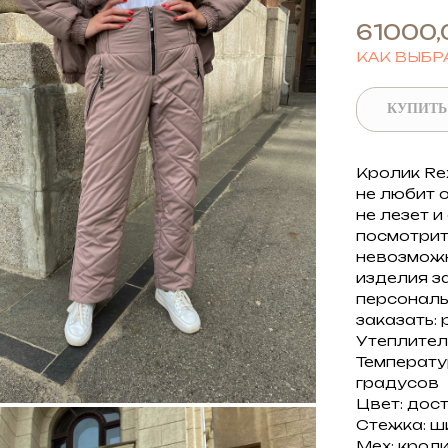
61000,
КАК ВЫБР
КУПИТЬ
Кролик Rex
не любит 
не лезет 
посмотрит
невозможн
изделия з
персональ
заказать:
Утеплитель
Температур
градусов
Цвет: дос
Стежка: ш
Мех: кроли