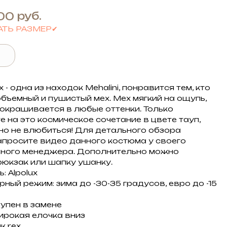
руб.
00
АТЬ РАЗМЕР✔
 - одна из находок Mehalini, понравится тем, кто
объемный и пушистый мех. Мех мягкий на ощупь,
и окрашивается в любые оттенки. Только
е на это космическое сочетание в цвете тауп,
о не влюбиться! Для детального обзора
апросите видео данного костюма у своего
ного менеджера. Дополнительно можно
 рюкзак или шапку ушанку.
: Alpolux
ный режим: зима до -30-35 градусов, евро до -15
тупен в замене
ирокая елочка вниз
к rex