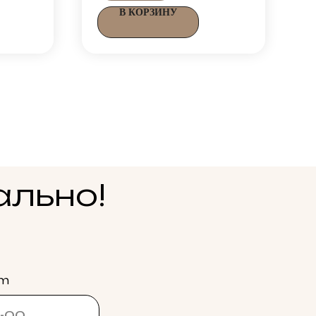
В КОРЗИНУ
ально!
am