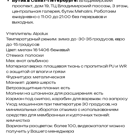
Бутик в Санкт-Петербурге:
Владимирский
проспект, дом 19, ТЦ Владимирский пассаж, 3 этаж,
центральная галерея, бутик Mehalini. Работаем
ежедневно с 11:00 до 21:00 без перерывов и
выходных.
Утеплитель: Alpolux
Температурный режим: зима до -30-35 градусов, евро
до -15 градусов
Цвет: милан 16-1406 бежевый
Стежка: полоски
Мех: енот альбинос
Материал верха: плащевая ткань с пропиткой PU и WR
с защитой от влаги и грязи
Фурнитура: металическая
Манжет: довяз шерсть
Ветрозащитные планки: есть
Молнии на штанинах для расширения: есть
Карман под скипас, карабин для варежек: по запросу
Уход: машинная при температуре 30 градусов, на
минимальных оборотах отжима с использованием
средства для мембранных и курточных тканей;
химчистка
Варианты расцветок: более 100, видеокаталог можно
получить у Вашего менеджера