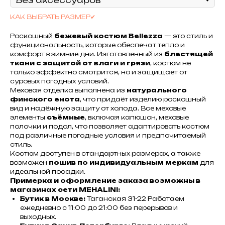
КАК ВЫБРАТЬ РАЗМЕР✔
Роскошный
бежевый костюм Bellezza
— это стиль и
функциональность, которые обеспечат тепло и
комфорт в зимние дни. Изготовленный из
блестящей
ткани с защитой от влаги и грязи
, костюм не
только эффектно смотрится, но и защищает от
суровых погодных условий.
Меховая отделка выполнена из
натурального
финского енота
, что придаёт изделию роскошный
вид и надёжную защиту от холода. Все меховые
элементы
съёмные
, включая капюшон, меховые
полочки и подол, что позволяет адаптировать костюм
под различные погодные условия и предпочитаемый
стиль.
Костюм доступен в стандартных размерах, а также
возможен
пошив по индивидуальным меркам
для
идеальной посадки.
Примерка и оформление заказа возможны в
магазинах сети MEHALINI:
Бутик в Москве:
Таганская 31-22 Работаем
ежедневно с 11:00 до 21:00 без перерывов и
выходных.